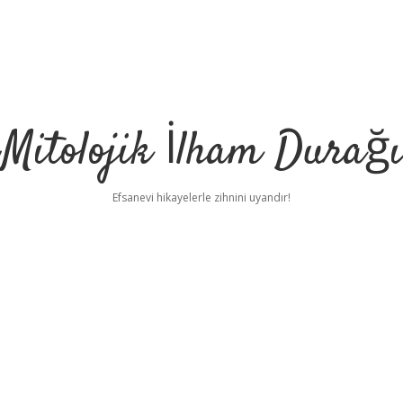
Mitolojik İlham Durağı
Efsanevi hikayelerle zihnini uyandır!