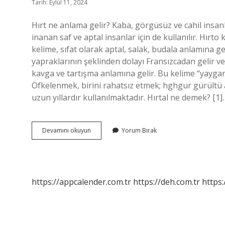
Tarih: Eylül 11, 2024
Hırt ne anlama gelir? Kaba, görgüsüz ve cahil insan
inanan saf ve aptal insanlar için de kullanılır. Hırto
kelime, sıfat olarak aptal, salak, budala anlamına ge
yapraklarının şeklinden dolayı Fransızcadan gelir ve
kavga ve tartışma anlamına gelir. Bu kelime “yaygar
Öfkelenmek, birini rahatsız etmek; hghgur gürültü a
uzun yıllardır kullanılmaktadır. Hırtal ne demek? [1]
Hırt
Devamını okuyun
Yorum Bırak
Ne
Demektir
https://appcalender.com.tr
https://deh.com.tr
https: