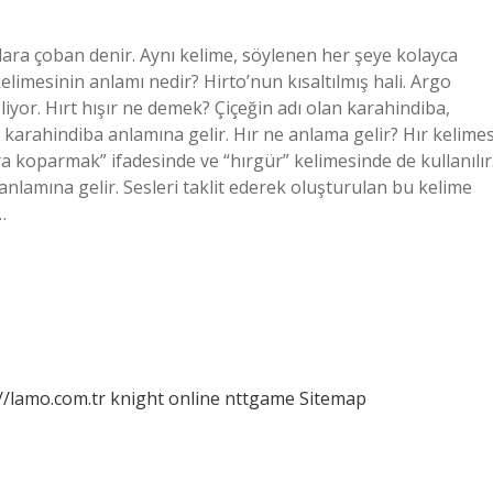
lara çoban denir. Aynı kelime, söylenen her şeye kolayca
 kelimesinin anlamı nedir? Hirto’nun kısaltılmış hali. Argo
liyor. Hırt hışır ne demek? Çiçeğin adı olan karahindiba,
 karahindiba anlamına gelir. Hır ne anlama gelir? Hır kelimes
a koparmak” ifadesinde ve “hırgür” kelimesinde de kullanılır
nlamına gelir. Sesleri taklit ederek oluşturulan bu kelime
…
//lamo.com.tr
knight online
nttgame
Sitemap