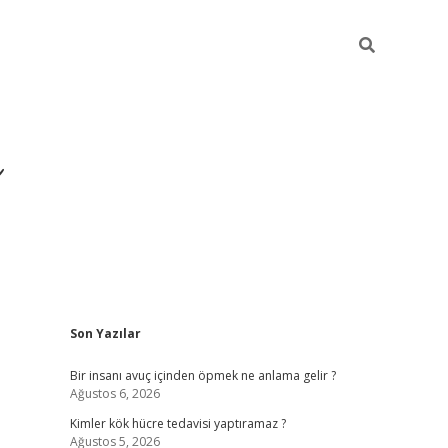
Sidebar
Son Yazılar
https://ilb
Bir insanı avuç içinden öpmek ne anlama gelir ?
Ağustos 6, 2026
Kimler kök hücre tedavisi yaptıramaz ?
Ağustos 5, 2026