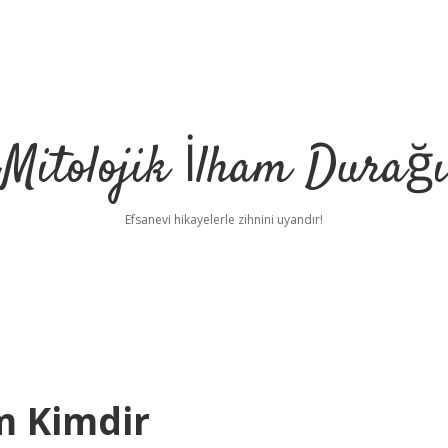
Mitolojik İlham Durağı
Efsanevi hikayelerle zihnini uyandır!
m Kimdir