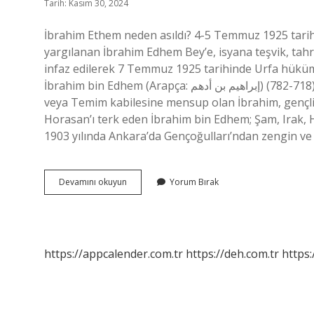
Tarih: Kasım 30, 2024
İbrahim Ethem neden asıldı? 4-5 Temmuz 1925 tarihle
yargılanan İbrahim Edhem Bey’e, isyana teşvik, tahrik
infaz edilerek 7 Temmuz 1925 tarihinde Urfa hüküme
İbrahim bin Edhem (Arapça: إبراهيم بن أدهم) (718-782), Sufi hadisçi. Horasan’ın Belh şehrinde doğdu. Ailesi Beni Icl
veya Temim kabilesine mensup olan İbrahim, gençliğin
Horasan’ı terk eden İbrahim bin Edhem; Şam, Irak, H
1903 yılında Ankara’da Gençoğulları’ndan zengin ve
Asılan
Devamını okuyun
Yorum Bırak
Ibrahim
Ethem
Kimdir
https://appcalender.com.tr
https://deh.com.tr
https: