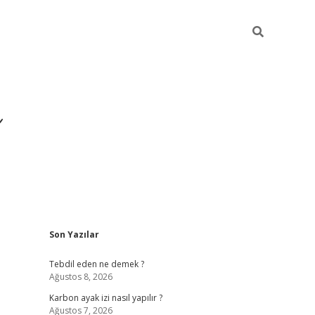
Sidebar
Son Yazılar
https://ilbet
Tebdil eden ne demek ?
Ağustos 8, 2026
Karbon ayak izi nasıl yapılır ?
Ağustos 7, 2026