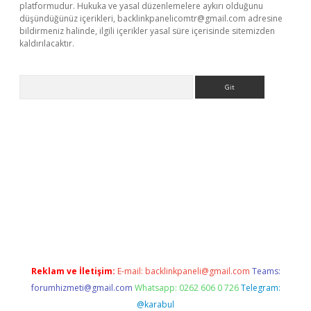
platformudur. Hukuka ve yasal düzenlemelere aykırı olduğunu
düşündüğünüz içerikleri,
backlinkpanelicomtr@gmail.com
adresine
bildirmeniz halinde, ilgili içerikler yasal süre içerisinde sitemizden
kaldırılacaktır.
Arama
ps://ilbet.casino/
Reklam ve İletişim:
E-mail:
backlinkpaneli@gmail.com
Teams:
forumhizmeti@gmail.com
Whatsapp: 0262 606 0 726
Telegram:
@karabul