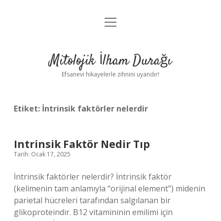
menüyü
Anasayfa
aç
Gizlilik Politikası
Mitolojik İlham Durağı
Yasal Uyarı
Efsanevi hikayelerle zihnini uyandır!
Hakkımızda
Etiket:
İntrinsik faktörler nelerdir
Intrinsik Faktör Nedir Tıp
Tarih: Ocak 17, 2025
İntrinsik faktörler nelerdir? İntrinsik faktör
(kelimenin tam anlamıyla “orijinal element”) midenin
parietal hücreleri tarafından salgılanan bir
glikoproteindir. B12 vitamininin emilimi için