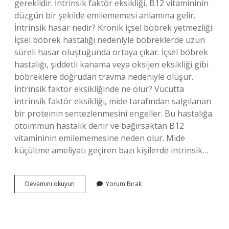
gereklidir. İntrinsik faktör eksikliği, B12 vitamininin
düzgün bir şekilde emilememesi anlamına gelir.
İntrinsik hasar nedir? Kronik içsel böbrek yetmezliği:
İçsel böbrek hastalığı nedeniyle böbreklerde uzun
süreli hasar oluştuğunda ortaya çıkar. İçsel böbrek
hastalığı, şiddetli kanama veya oksijen eksikliği gibi
böbreklere doğrudan travma nedeniyle oluşur.
İntrinsik faktör eksikliğinde ne olur? Vücutta
intrinsik faktör eksikliği, mide tarafından salgılanan
bir proteinin sentezlenmesini engeller. Bu hastalığa
otoimmün hastalık denir ve bağırsaktan B12
vitamininin emilememesine neden olur. Mide
küçültme ameliyatı geçiren bazı kişilerde intrinsik…
Intrinsik
Devamını okuyun
Yorum Bırak
Faktör
Nedir
Tıp