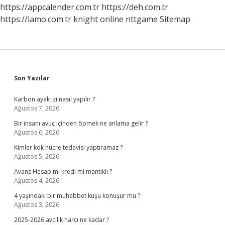
https://appcalender.com.tr
https://deh.com.tr
https://lamo.com.tr
knight online
nttgame
Sitemap
Sidebar
Son Yazılar
Karbon ayak izi nasıl yapılır ?
Ağustos 7, 2026
Bir insanı avuç içinden öpmek ne anlama gelir ?
Ağustos 6, 2026
Kimler kök hücre tedavisi yaptıramaz ?
Ağustos 5, 2026
Avans Hesap mı kredi mi mantıklı ?
Ağustos 4, 2026
4 yaşındaki bir muhabbet kuşu konuşur mu ?
Ağustos 3, 2026
2025-2026 avcılık harcı ne kadar ?