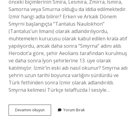
önceki biçimlerinin Smira, Lesmira, Zmirra, İsmira,
Samorna veya Smurna olduğu da iddia edilmektedir.
İzmir hangi adla bilinir? Erken ve Arkaik Dönem
Smyrni başlangıçta “Tantalus Naulokhon”
(Tantalus’un limanı) olarak adlandırılıyordu,
muhtemelen kurucusu olarak kabul edilen krala atıf
yapılıyordu, ancak daha sonra “Smyrna” adını aldı.
Herodot’a göre, şehir Aeolians tarafından kurulmuş
ve daha sonra İyon şehirlerine 13. üye olarak
katılmıştır. İzmir’in eski adı nasıl okunur? Smyrna adı
şehrin uzun tarihi boyunca varlığını sürdürdü ve
Türk fethinden sonra İzmir olarak adlandırıldı.
Smyrna kelimesi Türkçe telaffuzda İ sesiyle…
İZmirin
Devamını okuyun
Yorum Bırak
Diğer
Adı
Nedir