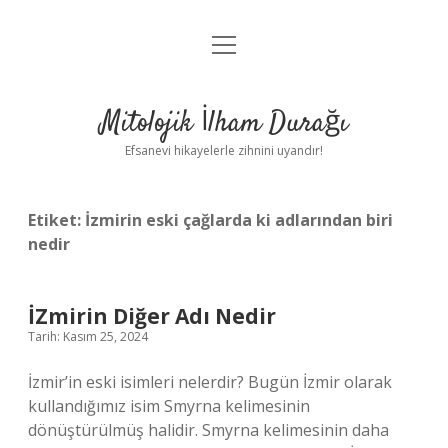
menüyü
Anasayfa
aç
Gizlilik Politikası
Mitolojik İlham Durağı
Yasal Uyarı
Efsanevi hikayelerle zihnini uyandır!
Hakkımızda
Etiket:
İzmirin eski çağlarda ki adlarından biri
nedir
İZmirin Diğer Adı Nedir
Tarih: Kasım 25, 2024
İzmir’in eski isimleri nelerdir? Bugün İzmir olarak
kullandığımız isim Smyrna kelimesinin
dönüştürülmüş halidir. Smyrna kelimesinin daha