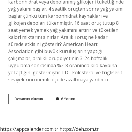
karbonhidrat veya depolanmış glikojeni tükettiğinde
yağ yakımı başlar. 4 saatlik oruçtan sonra yağ yakımı
başlar çünkü tüm karbonhidrat kaynakları ve
glikojen depoları tükenmiştir. 16 saat oruç tutup 8
saat yemek yemek yağ yakımını artırır ve tüketilen
kalori miktarını sınırlar. Aralıklı oruç ne kadar
sürede etkisini gösterir? American Heart
Association gibi büyük kuruluşların yaptığı
çalışmalar, aralıklı oruç diyetinin 3-24 haftalık
uygulama sonrasında %3-8 oranında kilo kaybına
yol açtığını göstermiştir. LDL kolesterol ve trigliserit
seviyelerini önemli ölçüde azaltmaya yardımcı…
Aralıklı
Devamını okuyun
6 Yorum
Oruçta
Kilo
Verme
Ne
Zaman
https://appcalender.com.tr
https://deh.com.tr
Başlar