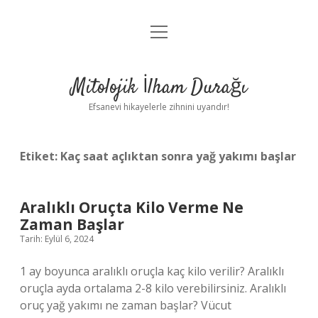
menüyü
Anasayfa
aç
Gizlilik Politikası
Mitolojik İlham Durağı
Yasal Uyarı
Efsanevi hikayelerle zihnini uyandır!
Hakkımızda
Etiket:
Kaç saat açlıktan sonra yağ yakımı başlar
Aralıklı Oruçta Kilo Verme Ne
Zaman Başlar
Tarih: Eylül 6, 2024
1 ay boyunca aralıklı oruçla kaç kilo verilir? Aralıklı
oruçla ayda ortalama 2-8 kilo verebilirsiniz. Aralıklı
oruç yağ yakımı ne zaman başlar? Vücut