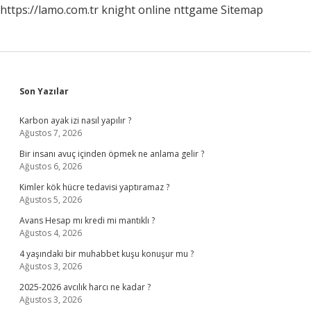
https://lamo.com.tr
knight online
nttgame
Sitemap
Sidebar
Son Yazılar
Karbon ayak izi nasıl yapılır ?
Ağustos 7, 2026
Bir insanı avuç içinden öpmek ne anlama gelir ?
Ağustos 6, 2026
Kimler kök hücre tedavisi yaptıramaz ?
Ağustos 5, 2026
Avans Hesap mı kredi mi mantıklı ?
Ağustos 4, 2026
4 yaşındaki bir muhabbet kuşu konuşur mu ?
Ağustos 3, 2026
2025-2026 avcılık harcı ne kadar ?
Ağustos 3, 2026