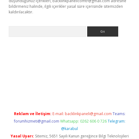
düşündüğünüz içerikleri,
backlinkpanelicomtr@gmail.com
adresine
bildirmeniz halinde, ilgili içerikler yasal süre içerisinde sitemizden
kaldırılacaktır.
Arama
ps://ilbet.casino/
Reklam ve İletişim:
E-mail:
backlinkpaneli@gmail.com
Teams:
forumhizmeti@gmail.com
Whatsapp: 0262 606 0 726
Telegram:
@karabul
Yasal Uyarı:
Sitemiz, 5651 Sayılı Kanun gereğince Bilgi Teknolojileri