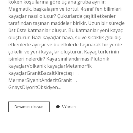
köken koşullarına göre üç ana gruba ayrılır:
Magmatik, başkalaşım ve tortul. 4 sınıf fen bilimleri
kayaçlar nasıl oluşur? Çukurlarda çeşitli etkenler
tarafından taşınan maddeler birikir. Uzun bir süreçle
üst üste katmanlar oluşur. Bu katmanlar yeni kayaç
oluşturur. Bazı kayaçlar hava, su ve sıcaklık gibi dış
etkenlerle ayrışır ve bu etkilerle taşınarak bir yerde
çökelir ve yeni kayaçlar oluşturur. Kayaç türlerinin
isimleri nelerdir? Kaya sınıflandırmasıPlütonik
kayaçlarVolkanik kayaçlarMetamorfik
kayaçlarGranitBazaltKireçtaşı →
MermerSiyenitAndezitGranit →
GnaysDiyoritObsidyen…
4
Devamını okuyun
8 Yorum
Sınıf
Kayaçlar
Kaça
Ayrılır