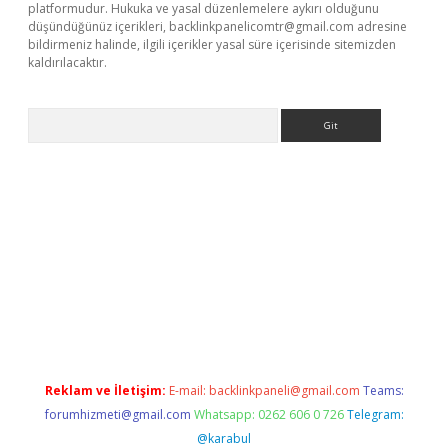
platformudur. Hukuka ve yasal düzenlemelere aykırı olduğunu
düşündüğünüz içerikleri,
backlinkpanelicomtr@gmail.com
adresine
bildirmeniz halinde, ilgili içerikler yasal süre içerisinde sitemizden
kaldırılacaktır.
Arama
ps://ilbet.casino/
Reklam ve İletişim:
E-mail:
backlinkpaneli@gmail.com
Teams:
forumhizmeti@gmail.com
Whatsapp: 0262 606 0 726
Telegram:
@karabul