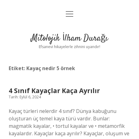
menüyü
Anasayfa
aç
Gizlilik Politikası
Mitolojik İlham Durağı
Yasal Uyarı
Efsanevi hikayelerle zihnini uyandır!
Hakkımızda
Etiket:
Kayaç nedir 5 örnek
4 Sınıf Kayaçlar Kaça Ayrılır
Tarih: Eylül 6, 2024
Kayaç türleri nelerdir 4 sınıf? Dünya kabuğunu
oluşturan üç temel kaya türü vardır. Bunlar:
magmatik kayalar, • tortul kayalar ve • metamorfik
kayalardır. Kayaçlar kaça ayrılır? Kayaçlar, oluşum ve