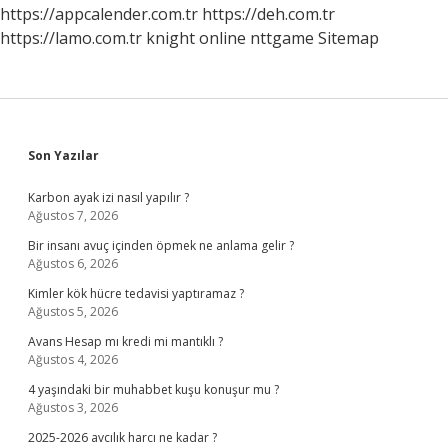
https://appcalender.com.tr
https://deh.com.tr
https://lamo.com.tr
knight online
nttgame
Sitemap
Sidebar
Son Yazılar
Karbon ayak izi nasıl yapılır ?
Ağustos 7, 2026
Bir insanı avuç içinden öpmek ne anlama gelir ?
Ağustos 6, 2026
Kimler kök hücre tedavisi yaptıramaz ?
Ağustos 5, 2026
Avans Hesap mı kredi mi mantıklı ?
Ağustos 4, 2026
4 yaşındaki bir muhabbet kuşu konuşur mu ?
Ağustos 3, 2026
2025-2026 avcılık harcı ne kadar ?