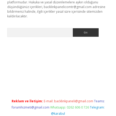
platformudur. Hukuka ve yasal düzenlemelere aykırı olduğunu
düşündüğünüz içerikleri,
backlinkpanelicomtr@gmail.com
adresine
bildirmeniz halinde, ilgili içerikler yasal süre içerisinde sitemizden
kaldırılacaktır.
Arama
ttps://ilbet.casino/
Reklam ve İletişim:
E-mail:
backlinkpaneli@gmail.com
Teams:
forumhizmeti@gmail.com
Whatsapp: 0262 606 0 726
Telegram:
@karabul