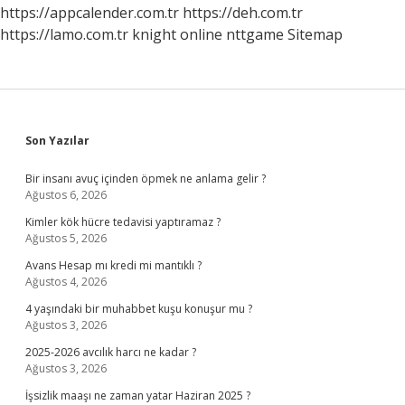
https://appcalender.com.tr
https://deh.com.tr
https://lamo.com.tr
knight online
nttgame
Sitemap
Sidebar
Son Yazılar
Bir insanı avuç içinden öpmek ne anlama gelir ?
Ağustos 6, 2026
Kimler kök hücre tedavisi yaptıramaz ?
Ağustos 5, 2026
Avans Hesap mı kredi mi mantıklı ?
Ağustos 4, 2026
4 yaşındaki bir muhabbet kuşu konuşur mu ?
Ağustos 3, 2026
2025-2026 avcılık harcı ne kadar ?
Ağustos 3, 2026
İşsizlik maaşı ne zaman yatar Haziran 2025 ?