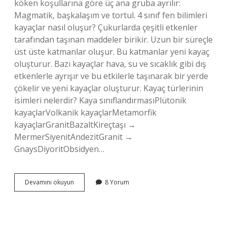
köken koşullarına göre üç ana gruba ayrılır:
Magmatik, başkalaşım ve tortul. 4 sınıf fen bilimleri
kayaçlar nasıl oluşur? Çukurlarda çeşitli etkenler
tarafından taşınan maddeler birikir. Uzun bir süreçle
üst üste katmanlar oluşur. Bu katmanlar yeni kayaç
oluşturur. Bazı kayaçlar hava, su ve sıcaklık gibi dış
etkenlerle ayrışır ve bu etkilerle taşınarak bir yerde
çökelir ve yeni kayaçlar oluşturur. Kayaç türlerinin
isimleri nelerdir? Kaya sınıflandırmasıPlütonik
kayaçlarVolkanik kayaçlarMetamorfik
kayaçlarGranitBazaltKireçtaşı →
MermerSiyenitAndezitGranit →
GnaysDiyoritObsidyen…
4
Devamını okuyun
8 Yorum
Sınıf
Kayaçlar
Kaça
Ayrılır