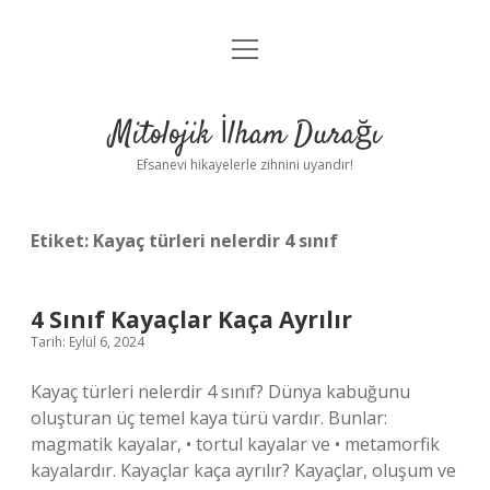
menüyü
Anasayfa
aç
Gizlilik Politikası
Mitolojik İlham Durağı
Yasal Uyarı
Efsanevi hikayelerle zihnini uyandır!
Hakkımızda
Etiket:
Kayaç türleri nelerdir 4 sınıf
4 Sınıf Kayaçlar Kaça Ayrılır
Tarih: Eylül 6, 2024
Kayaç türleri nelerdir 4 sınıf? Dünya kabuğunu
oluşturan üç temel kaya türü vardır. Bunlar:
magmatik kayalar, • tortul kayalar ve • metamorfik
kayalardır. Kayaçlar kaça ayrılır? Kayaçlar, oluşum ve