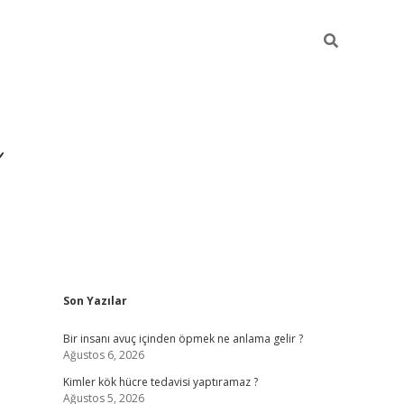
Sidebar
Son Yazılar
https://ilbe
Bir insanı avuç içinden öpmek ne anlama gelir ?
Ağustos 6, 2026
Kimler kök hücre tedavisi yaptıramaz ?
Ağustos 5, 2026