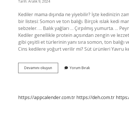
Tarih: Aralık 9, 2024
Kediler mama dışında ne yiyebilir? İşte kedinizin za
bir listesi: Somon ve ton balığı. Birçok ıslak kedi m
sebzeler. … Balık yağları … Çırpılmış yumurta. … Pe
Kediler genellikle protein açısından zengin ve lezzetl
gibi çeşitli et türlerinin yanı sıra somon, ton balığı v
Cins kedilere yoğurt verilir mi? Süt ürünleri Yavru 
Ev
Devamını okuyun
Yorum Bırak
Kedisine
Mama
Dışında
Ne
Verilir
https://appcalender.com.tr
https://deh.com.tr
https: