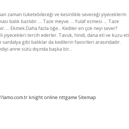
man zaman tüketebileceği ve kesinlikle seveceği yiyeceklerin
aması balık bazlıdır. … Taze meyve. … Yulaf ezmesi. … Taze
ynir. … Ekmek.Daha fazla öğe… Kediler en çok neyi sever?
i yiyecekleri tercih ederler. Tavuk, hindi, dana eti ve kuzu eti
e sardalya gibi balıklar da kedilerin favorileri arasındadır.
kediyi anne sütü dışında başka bir…
//lamo.com.tr
knight online
nttgame
Sitemap