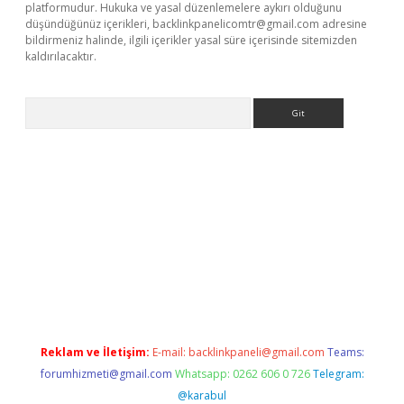
platformudur. Hukuka ve yasal düzenlemelere aykırı olduğunu
düşündüğünüz içerikleri,
backlinkpanelicomtr@gmail.com
adresine
bildirmeniz halinde, ilgili içerikler yasal süre içerisinde sitemizden
kaldırılacaktır.
Arama
ps://ilbet.casino/
Reklam ve İletişim:
E-mail:
backlinkpaneli@gmail.com
Teams:
forumhizmeti@gmail.com
Whatsapp: 0262 606 0 726
Telegram:
@karabul