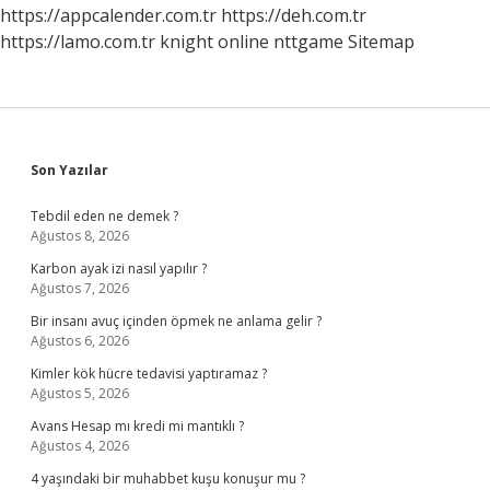
Etmeliyiz
https://appcalender.com.tr
https://deh.com.tr
https://lamo.com.tr
knight online
nttgame
Sitemap
Sidebar
Son Yazılar
Tebdil eden ne demek ?
Ağustos 8, 2026
Karbon ayak izi nasıl yapılır ?
Ağustos 7, 2026
Bir insanı avuç içinden öpmek ne anlama gelir ?
Ağustos 6, 2026
Kimler kök hücre tedavisi yaptıramaz ?
Ağustos 5, 2026
Avans Hesap mı kredi mi mantıklı ?
Ağustos 4, 2026
4 yaşındaki bir muhabbet kuşu konuşur mu ?