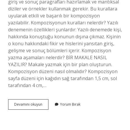
giriş ve sonuç paragrafları hazırlamak ve mantıksal
diziler ve örnekler kullanmak gerekir. Bu kurallara
uyularak etkili ve başarılı bir kompozisyon
yazılabilir. Kompozisyonun kuralları nelerdir? Yazılı
denemenin özellikleri şunlardır: Yazılı denemede kişi,
hakkında konuştuğu konunun dışına çıkmaz. Kişinin
o konu hakkındaki fikir ve hislerini yansıtan giriş,
gelişme ve sonuç bölümleri içerir. Kompozisyon
yazma aşamaları nelerdir? BİR MAKALE NASIL
YAZILIR? Makale yazmak için bir plan oluşturun.
Kompozisyon düzeni nasıl olmalıdır? Kompozisyon
sayfa düzeni için kağıdın sağ tarafından 1,5 cm, sol
tarafından 4 cm,…
Kompozisyon
Devamını okuyun
Yorum Bırak
Yazmak
Için
Nelere
Dikkat