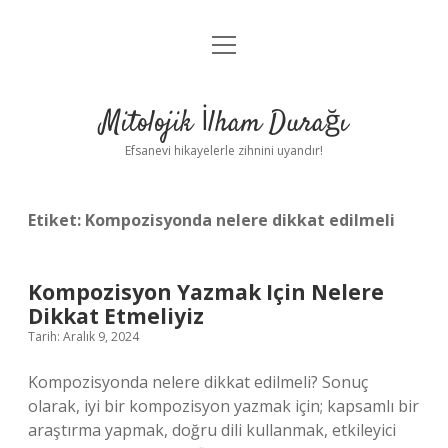
menüyü
Anasayfa
aç
Gizlilik Politikası
Mitolojik İlham Durağı
Yasal Uyarı
Efsanevi hikayelerle zihnini uyandır!
Hakkımızda
Etiket:
Kompozisyonda nelere dikkat edilmeli
Kompozisyon Yazmak Için Nelere
Dikkat Etmeliyiz
Tarih: Aralık 9, 2024
Kompozisyonda nelere dikkat edilmeli? Sonuç
olarak, iyi bir kompozisyon yazmak için; kapsamlı bir
araştırma yapmak, doğru dili kullanmak, etkileyici