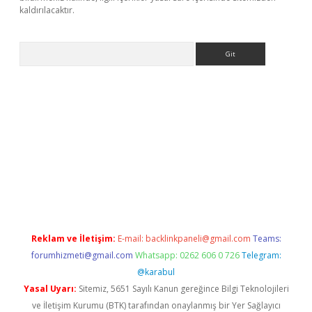
kaldırılacaktır.
Arama
ps://ilbet.casino/
Reklam ve İletişim:
E-mail:
backlinkpaneli@gmail.com
Teams:
forumhizmeti@gmail.com
Whatsapp: 0262 606 0 726
Telegram:
@karabul
Yasal Uyarı:
Sitemiz, 5651 Sayılı Kanun gereğince Bilgi Teknolojileri
ve İletişim Kurumu (BTK) tarafından onaylanmış bir Yer Sağlayıcı