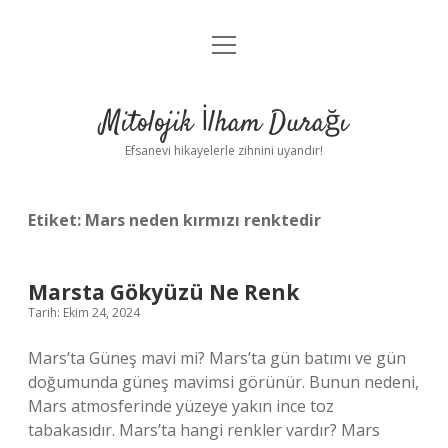
menüyü
Anasayfa
aç
Gizlilik Politikası
Mitolojik İlham Durağı
Yasal Uyarı
Efsanevi hikayelerle zihnini uyandır!
Hakkımızda
Etiket:
Mars neden kırmızı renktedir
Marsta Gökyüzü Ne Renk
Tarih: Ekim 24, 2024
Mars’ta Güneş mavi mi? Mars’ta gün batımı ve gün
doğumunda güneş mavimsi görünür. Bunun nedeni,
Mars atmosferinde yüzeye yakın ince toz
tabakasıdır. Mars’ta hangi renkler vardır? Mars