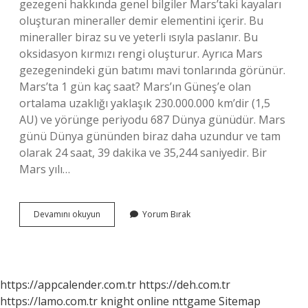
gezegeni hakkında genel bilgiler Mars’taki kayaları
oluşturan mineraller demir elementini içerir. Bu
mineraller biraz su ve yeterli ısıyla paslanır. Bu
oksidasyon kırmızı rengi oluşturur. Ayrıca Mars
gezegenindeki gün batımı mavi tonlarında görünür.
Mars’ta 1 gün kaç saat? Mars’ın Güneş’e olan
ortalama uzaklığı yaklaşık 230.000.000 km’dir (1,5
AU) ve yörünge periyodu 687 Dünya günüdür. Mars
günü Dünya gününden biraz daha uzundur ve tam
olarak 24 saat, 39 dakika ve 35,244 saniyedir. Bir
Mars yılı…
Marsta
Devamını okuyun
Yorum Bırak
Gökyüzü
Ne
Renk
https://appcalender.com.tr
https://deh.com.tr
https://lamo.com.tr
knight online
nttgame
Sitemap