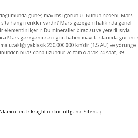
n doğumunda güneş mavimsi görünür. Bunun nedeni, Mars
rs’ta hangi renkler vardır? Mars gezegeni hakkında genel
 elementini içerir. Bu mineraller biraz su ve yeterli ısıyla
yrıca Mars gezegenindeki gün batımı mavi tonlarında görünür
ma uzaklığı yaklaşık 230.000.000 km’dir (1,5 AU) ve yörünge
ünden biraz daha uzundur ve tam olarak 24 saat, 39
//lamo.com.tr
knight online
nttgame
Sitemap