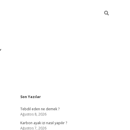
Sidebar
Son Yazılar
https://i
Tebdil eden ne demek ?
Ağustos 8, 2026
Karbon ayak izi nasıl yapılır ?
Ağustos 7, 2026