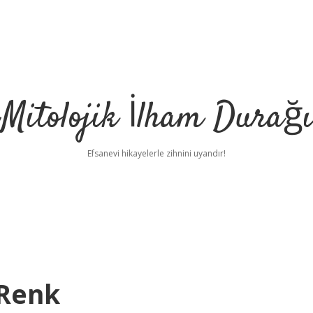
Mitolojik İlham Durağı
Efsanevi hikayelerle zihnini uyandır!
 Renk