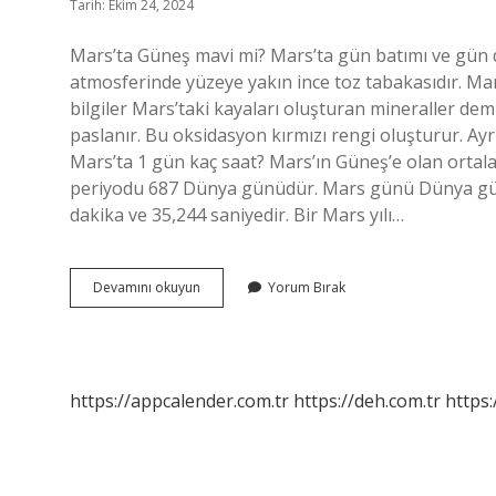
Tarih: Ekim 24, 2024
Mars’ta Güneş mavi mi? Mars’ta gün batımı ve gü
atmosferinde yüzeye yakın ince toz tabakasıdır. Ma
bilgiler Mars’taki kayaları oluşturan mineraller demir
paslanır. Bu oksidasyon kırmızı rengi oluşturur. A
Mars’ta 1 gün kaç saat? Mars’ın Güneş’e olan ortala
periyodu 687 Dünya günüdür. Mars günü Dünya gün
dakika ve 35,244 saniyedir. Bir Mars yılı…
Marsta
Devamını okuyun
Yorum Bırak
Gökyüzü
Ne
Renk
https://appcalender.com.tr
https://deh.com.tr
https: