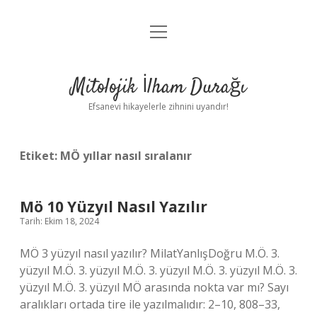
menüyü
Anasayfa
aç
Gizlilik Politikası
Mitolojik İlham Durağı
Yasal Uyarı
Efsanevi hikayelerle zihnini uyandır!
Hakkımızda
Etiket:
MÖ yıllar nasıl sıralanır
Mö 10 Yüzyıl Nasıl Yazılır
Tarih: Ekim 18, 2024
MÖ 3 yüzyıl nasıl yazılır? MilatYanlışDoğru M.Ö. 3.
yüzyıl M.Ö. 3. yüzyıl M.Ö. 3. yüzyıl M.Ö. 3. yüzyıl M.Ö. 3.
yüzyıl M.Ö. 3. yüzyıl MÖ arasında nokta var mı? Sayı
aralıkları ortada tire ile yazılmalıdır: 2–10, 808–33,