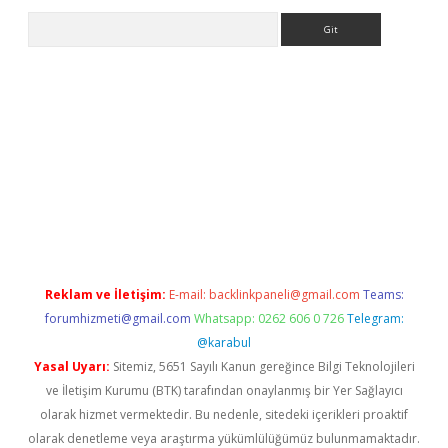
Arama
ps://ilbet.casino/
Reklam ve İletişim:
E-mail:
backlinkpaneli@gmail.com
Teams:
forumhizmeti@gmail.com
Whatsapp: 0262 606 0 726
Telegram:
@karabul
Yasal Uyarı:
Sitemiz, 5651 Sayılı Kanun gereğince Bilgi Teknolojileri
ve İletişim Kurumu (BTK) tarafından onaylanmış bir Yer Sağlayıcı
olarak hizmet vermektedir. Bu nedenle, sitedeki içerikleri proaktif
olarak denetleme veya araştırma yükümlülüğümüz bulunmamaktadır.