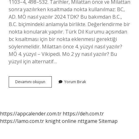
1103–4, 498–532. Tarihler, Milattan önce ve Milattan
sonra yazılırken kısaltmada nokta kullanılmaz: BC,
AD. MÖ nasıl yazılır 2024 TDK? Bu bakımdan B.C.,
B.C. biçimindeki anlamıyla birlikte. Değerlendirme bir
nokta konularak yapılır. Türk Dil Kurumu açısından
bc kısaltması için bir nokta eklenmesi gerektiği
söylenmelidir. Milattan önce 4. yüzyıl nasıl yazılır?
MÖ 4. yüzyıl – Vikipedi. Mö 2 yy nasıl yazılır? Bu
yüzyıl için alternatif…
Mö
Devamını okuyun
Yorum Bırak
10
Yüzyıl
Nasıl
Yazılır
https://appcalender.com.tr
https://deh.com.tr
https://lamo.com.tr
knight online
nttgame
Sitemap