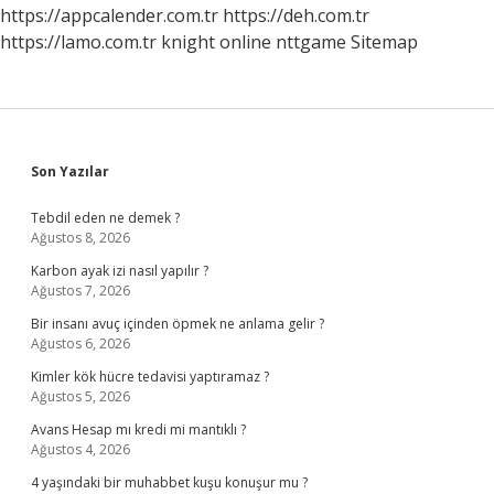
https://appcalender.com.tr
https://deh.com.tr
https://lamo.com.tr
knight online
nttgame
Sitemap
Sidebar
Son Yazılar
Tebdil eden ne demek ?
Ağustos 8, 2026
Karbon ayak izi nasıl yapılır ?
Ağustos 7, 2026
Bir insanı avuç içinden öpmek ne anlama gelir ?
Ağustos 6, 2026
Kimler kök hücre tedavisi yaptıramaz ?
Ağustos 5, 2026
Avans Hesap mı kredi mi mantıklı ?
Ağustos 4, 2026
4 yaşındaki bir muhabbet kuşu konuşur mu ?