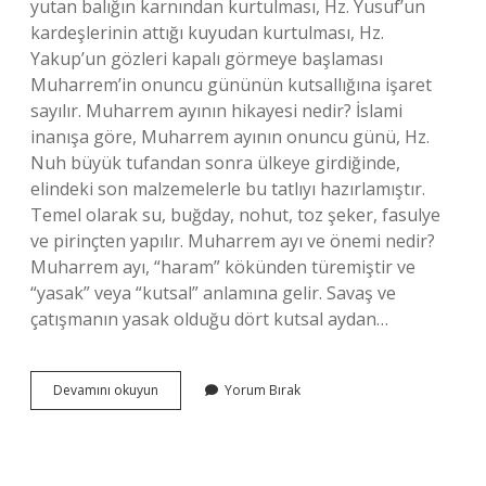
yutan balığın karnından kurtulması, Hz. Yusuf’un
kardeşlerinin attığı kuyudan kurtulması, Hz.
Yakup’un gözleri kapalı görmeye başlaması
Muharrem’in onuncu gününün kutsallığına işaret
sayılır. Muharrem ayının hikayesi nedir? İslami
inanışa göre, Muharrem ayının onuncu günü, Hz.
Nuh büyük tufandan sonra ülkeye girdiğinde,
elindeki son malzemelerle bu tatlıyı hazırlamıştır.
Temel olarak su, buğday, nohut, toz şeker, fasulye
ve pirinçten yapılır. Muharrem ayı ve önemi nedir?
Muharrem ayı, “haram” kökünden türemiştir ve
“yasak” veya “kutsal” anlamına gelir. Savaş ve
çatışmanın yasak olduğu dört kutsal aydan…
Muharrem
Devamını okuyun
Yorum Bırak
Ayında
Ne
Oldu
Kısaca