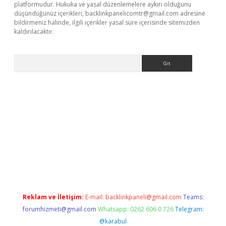
platformudur. Hukuka ve yasal düzenlemelere aykırı olduğunu
düşündüğünüz içerikleri,
backlinkpanelicomtr@gmail.com
adresine
bildirmeniz halinde, ilgili içerikler yasal süre içerisinde sitemizden
kaldırılacaktır.
Arama
s://ilbet.casino/
Reklam ve İletişim:
E-mail:
backlinkpaneli@gmail.com
Teams:
forumhizmeti@gmail.com
Whatsapp: 0262 606 0 726
Telegram:
@karabul