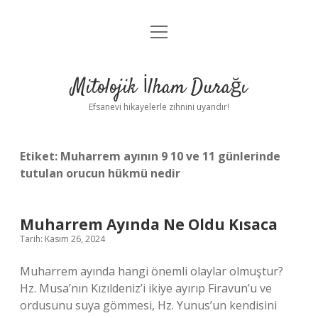
menüyü
Anasayfa
aç
Gizlilik Politikası
Mitolojik İlham Durağı
Yasal Uyarı
Efsanevi hikayelerle zihnini uyandır!
Hakkımızda
Etiket:
Muharrem ayının 9 10 ve 11 günlerinde
tutulan orucun hükmü nedir
Muharrem Ayında Ne Oldu Kısaca
Tarih: Kasım 26, 2024
Muharrem ayında hangi önemli olaylar olmuştur?
Hz. Musa’nın Kızıldeniz’i ikiye ayırıp Firavun’u ve
ordusunu suya gömmesi, Hz. Yunus’un kendisini