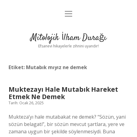
menüyü
Anasayfa
aç
Gizlilik Politikası
Mitolojik İlham Durağı
Yasal Uyarı
Efsanevi hikayelerle zihnini uyandır!
Hakkımızda
Etiket:
Mutabık mıyız ne demek
Muktezayı Hale Mutabık Hareket
Etmek Ne Demek
Tarih: Ocak 26, 2025
Mukteza’yı hale mutabakat ne demek? “Sözün, yani
sözün belagati”, bir sözün mevcut şartlara, yere ve
zamana uygun bir şekilde söylenmesiydi. Buna