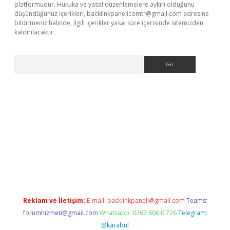
platformudur. Hukuka ve yasal düzenlemelere aykırı olduğunu
düşündüğünüz içerikleri,
backlinkpanelicomtr@gmail.com
adresine
bildirmeniz halinde, ilgili içerikler yasal süre içerisinde sitemizden
kaldırılacaktır.
Arama
ps://ilbet.casino/
Reklam ve İletişim:
E-mail:
backlinkpaneli@gmail.com
Teams:
forumhizmeti@gmail.com
Whatsapp: 0262 606 0 726
Telegram:
@karabul