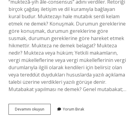
“muktezâ-yih âle-consensus” adını verdiler. Retoriği
birçok çağdaş iletişim ve dil kuramıyla bağlayan
kural budur. Muktezayı hale mutabık serdi kelam
etmek ne demek? Konuşmak. Durumun gereklerine
göre konuşmak, durumun gereklerine göre
susmak, durumun gereklerine göre hareket etmek
hikmettir. Mukteza ne demek belagat? Mukteza
nedir? Mukteza veya hüküm; Yetkili makamların,
vergi mükelleflerine veya vergi mükelleflerinin vergi
durumlarıyla ilgili olarak kendileri için belirsiz olan
veya tereddüt duydukları hususlarda yazılı açıklama
talebi üzerine verdikleri yazılı görüşe denir.
Mutabakat yapılması ne demek? Genel mutabakat;…
Muktezayı
Devamını okuyun
Yorum Bırak
Hale
Mutabık
Hareket
Etmek