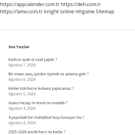
Ne
https://appcalender.com.tr
https://deh.com.tr
Demek
https://lamo.com.tr
knight online
nttgame
Sitemap
Sidebar
Son Yazılar
Karbon ayak izi nasıl yapılır ?
Ağustos 7, 2026
Bir insanı avuç içinden öpmek ne anlama gelir ?
Ağustos 6, 2026
Kimler kök hücre tedavisi yaptıramaz ?
Ağustos 5, 2026
Avans Hesap mı kredi mi mantıklı ?
Ağustos 4, 2026
4 yaşındaki bir muhabbet kuşu konuşur mu ?
Ağustos 3, 2026
2025-2026 avcılık harcı ne kadar ?