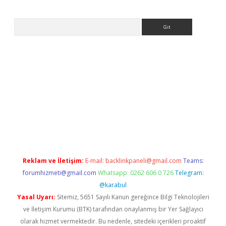
Arama
o/
Reklam ve İletişim:
E-mail:
backlinkpaneli@gmail.com
Teams:
forumhizmeti@gmail.com
Whatsapp: 0262 606 0 726
Telegram:
@karabul
Yasal Uyarı:
Sitemiz, 5651 Sayılı Kanun gereğince Bilgi Teknolojileri
ve İletişim Kurumu (BTK) tarafından onaylanmış bir Yer Sağlayıcı
olarak hizmet vermektedir. Bu nedenle, sitedeki içerikleri proaktif