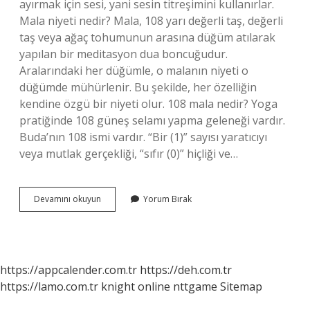
ayırmak için sesi, yani sesin titreşimini kullanırlar.
Mala niyeti nedir? Mala, 108 yarı değerli taş, değerli
taş veya ağaç tohumunun arasına düğüm atılarak
yapılan bir meditasyon dua boncuğudur.
Aralarındaki her düğümle, o malanın niyeti o
düğümde mühürlenir. Bu şekilde, her özelliğin
kendine özgü bir niyeti olur. 108 mala nedir? Yoga
pratiğinde 108 güneş selamı yapma geleneği vardır.
Buda’nın 108 ismi vardır. “Bir (1)” sayısı yaratıcıyı
veya mutlak gerçekliği, “sıfır (0)” hiçliği ve…
Mala
Devamını okuyun
Yorum Bırak
Kolyenin
Anlamı
Nedir
https://appcalender.com.tr
https://deh.com.tr
https://lamo.com.tr
knight online
nttgame
Sitemap