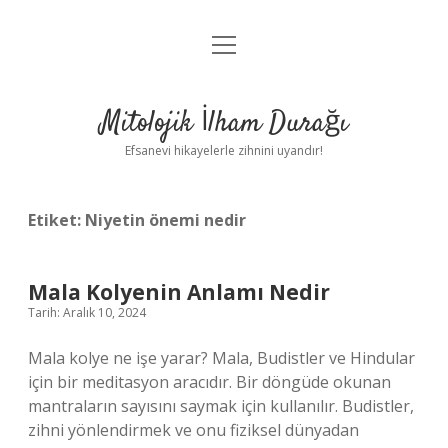
menüyü
Anasayfa
aç
Gizlilik Politikası
Mitolojik İlham Durağı
Yasal Uyarı
Efsanevi hikayelerle zihnini uyandır!
Hakkımızda
Etiket:
Niyetin önemi nedir
Mala Kolyenin Anlamı Nedir
Tarih: Aralık 10, 2024
Mala kolye ne işe yarar? Mala, Budistler ve Hindular
için bir meditasyon aracıdır. Bir döngüde okunan
mantraların sayısını saymak için kullanılır. Budistler,
zihni yönlendirmek ve onu fiziksel dünyadan