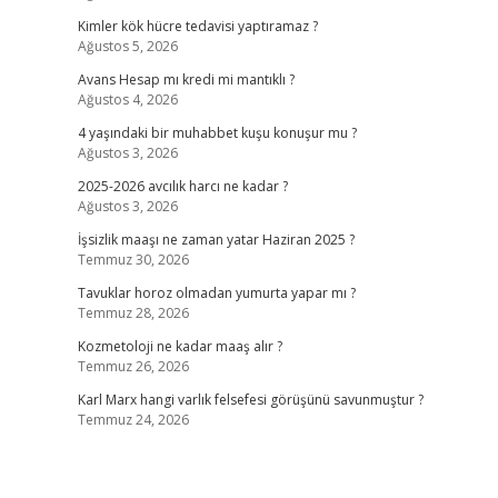
Kimler kök hücre tedavisi yaptıramaz ?
Ağustos 5, 2026
Avans Hesap mı kredi mi mantıklı ?
Ağustos 4, 2026
4 yaşındaki bir muhabbet kuşu konuşur mu ?
Ağustos 3, 2026
2025-2026 avcılık harcı ne kadar ?
Ağustos 3, 2026
İşsizlik maaşı ne zaman yatar Haziran 2025 ?
Temmuz 30, 2026
Tavuklar horoz olmadan yumurta yapar mı ?
Temmuz 28, 2026
Kozmetoloji ne kadar maaş alır ?
Temmuz 26, 2026
Karl Marx hangi varlık felsefesi görüşünü savunmuştur ?
Temmuz 24, 2026