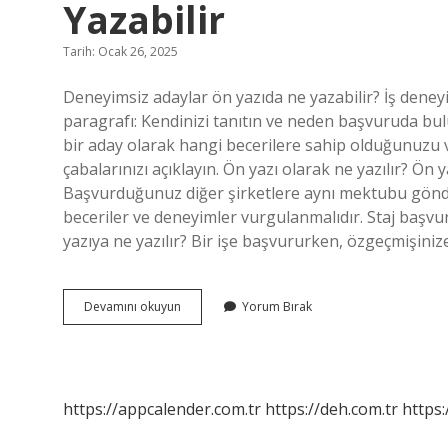
Yazabilir
Tarih: Ocak 26, 2025
Deneyimsiz adaylar ön yazıda ne yazabilir? İş deneyim
paragrafı: Kendinizi tanıtın ve neden başvuruda bu
bir aday olarak hangi becerilere sahip olduğunuzu 
çabalarınızı açıklayın. Ön yazı olarak ne yazılır? Ö
Başvurduğunuz diğer şirketlere aynı mektubu gönde
beceriler ve deneyimler vurgulanmalıdır. Staj başv
yazıya ne yazılır? Bir işe başvururken, özgeçmişiniz
Deneyimsiz
Devamını okuyun
Yorum Bırak
Adaylar
Ön
Yazıda
Neler
Yazabilir
https://appcalender.com.tr
https://deh.com.tr
https: