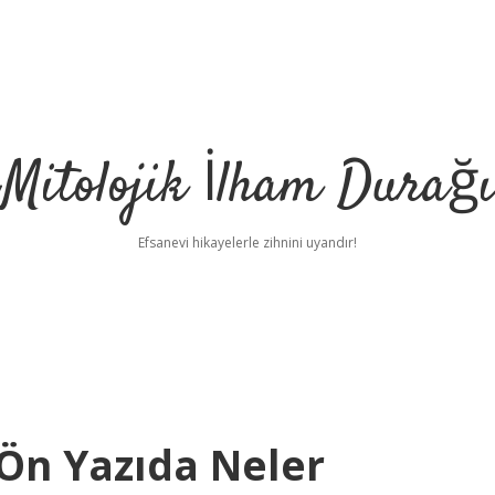
Mitolojik İlham Durağı
Efsanevi hikayelerle zihnini uyandır!
Ön Yazıda Neler