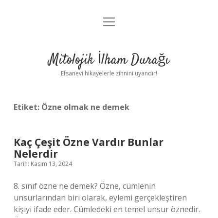
menüyü
Anasayfa
aç
Gizlilik Politikası
Mitolojik İlham Durağı
Yasal Uyarı
Efsanevi hikayelerle zihnini uyandır!
Hakkımızda
Etiket:
Özne olmak ne demek
Kaç Çeşit Özne Vardır Bunlar
Nelerdir
Tarih: Kasım 13, 2024
8. sınıf özne ne demek? Özne, cümlenin
unsurlarından biri olarak, eylemi gerçekleştiren
kişiyi ifade eder. Cümledeki en temel unsur öznedir.