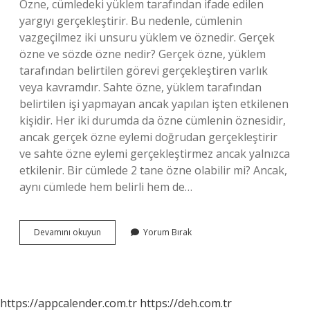
Özne, cümledeki yüklem tarafından ifade edilen
yargıyı gerçekleştirir. Bu nedenle, cümlenin
vazgeçilmez iki unsuru yüklem ve öznedir. Gerçek
özne ve sözde özne nedir? Gerçek özne, yüklem
tarafından belirtilen görevi gerçekleştiren varlık
veya kavramdır. Sahte özne, yüklem tarafından
belirtilen işi yapmayan ancak yapılan işten etkilenen
kişidir. Her iki durumda da özne cümlenin öznesidir,
ancak gerçek özne eylemi doğrudan gerçekleştirir
ve sahte özne eylemi gerçekleştirmez ancak yalnızca
etkilenir. Bir cümlede 2 tane özne olabilir mi? Ancak,
aynı cümlede hem belirli hem de…
Kaç
Devamını okuyun
Yorum Bırak
Çeşit
Özne
Vardır
Bunlar
Nelerdir
https://appcalender.com.tr
https://deh.com.tr