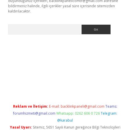
düşündüğünüz içerikleri,
backlinkpanelicomtr@gmail.com
adresine
bildirmeniz halinde, ilgili içerikler yasal süre içerisinde sitemizden
kaldırılacaktır.
Arama
ps://ilbet.casino/
Reklam ve İletişim:
E-mail:
backlinkpaneli@gmail.com
Teams:
forumhizmeti@gmail.com
Whatsapp: 0262 606 0 726
Telegram:
@karabul
Yasal Uyarı:
Sitemiz, 5651 Sayılı Kanun gereğince Bilgi Teknolojileri