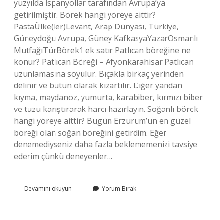
yüzyılda İspanyollar tarafından Avrupa’ya
getirilmiştir. Börek hangi yöreye aittir?
PastaÜlke(ler)Levant, Arap Dünyası, Türkiye,
Güneydoğu Avrupa, Güney KafkasyaYazarOsmanlı
MutfağıTürBörek1 ek satır Patlıcan böreğine ne
konur? Patlıcan Böreği – Afyonkarahisar Patlıcan
uzunlamasına soyulur. Bıçakla birkaç yerinden
delinir ve bütün olarak kızartılır. Diğer yandan
kıyma, maydanoz, yumurta, karabiber, kırmızı biber
ve tuzu karıştırarak harcı hazırlayın. Soğanlı börek
hangi yöreye aittir? Bugün Erzurum’un en güzel
böreği olan soğan böreğini getirdim. Eğer
denemediyseniz daha fazla beklememenizi tavsiye
ederim çünkü deneyenler…
Patlıcanlı
Devamını okuyun
Yorum Bırak
Börek
Hangi
Yöreye