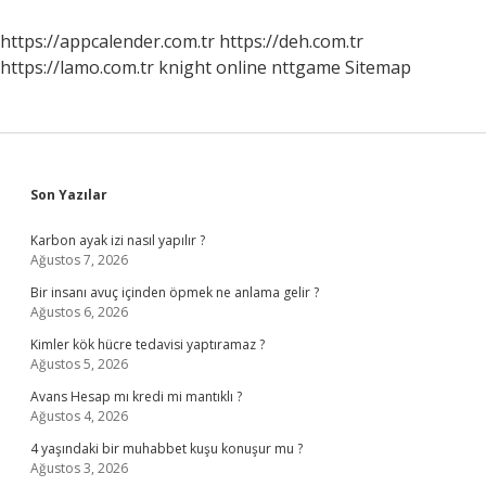
Aittir
https://appcalender.com.tr
https://deh.com.tr
https://lamo.com.tr
knight online
nttgame
Sitemap
Sidebar
Son Yazılar
Karbon ayak izi nasıl yapılır ?
Ağustos 7, 2026
Bir insanı avuç içinden öpmek ne anlama gelir ?
Ağustos 6, 2026
Kimler kök hücre tedavisi yaptıramaz ?
Ağustos 5, 2026
Avans Hesap mı kredi mi mantıklı ?
Ağustos 4, 2026
4 yaşındaki bir muhabbet kuşu konuşur mu ?
Ağustos 3, 2026