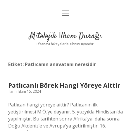
menüyü
Anasayfa
aç
Gizlilik Politikası
Mitolojik İlham Durağı
Yasal Uyarı
Efsanevi hikayelerle zihnini uyandır!
Hakkımızda
Etiket:
Patlıcanın anavatanı neresidir
Patlıcanlı Börek Hangi Yöreye Aittir
Tarih: Ekim 15, 2024
Patlıcan hangi yöreye aittir? Patlıcanın ilk
yetiştirilmesi M.Ö.’ye dayanır. 5. yüzyılda Hindistan’da
yapılmıştır. Bu tarihten sonra Afrika’ya, daha sonra
Doğu Akdeniz’e ve Avrupa’ya getirilmiştir. 16.