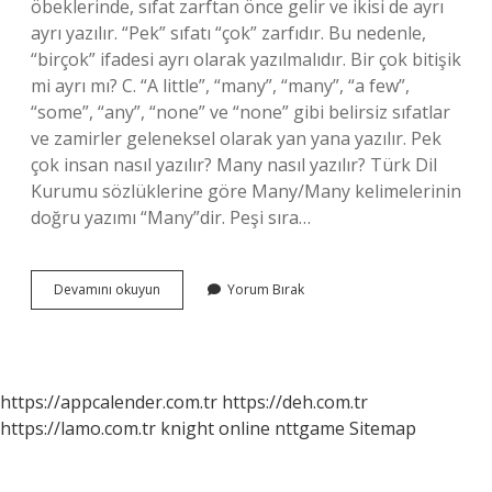
öbeklerinde, sıfat zarftan önce gelir ve ikisi de ayrı
ayrı yazılır. “Pek” sıfatı “çok” zarfıdır. Bu nedenle,
“birçok” ifadesi ayrı olarak yazılmalıdır. Bir çok bitişik
mi ayrı mı? C. “A little”, “many”, “many”, “a few”,
“some”, “any”, “none” ve “none” gibi belirsiz sıfatlar
ve zamirler geleneksel olarak yan yana yazılır. Pek
çok insan nasıl yazılır? Many nasıl yazılır? Türk Dil
Kurumu sözlüklerine göre Many/Many kelimelerinin
doğru yazımı “Many”dir. Peşi sıra…
Pekçpl
Devamını okuyun
Yorum Bırak
Nasıl
Yazılır
https://appcalender.com.tr
https://deh.com.tr
https://lamo.com.tr
knight online
nttgame
Sitemap