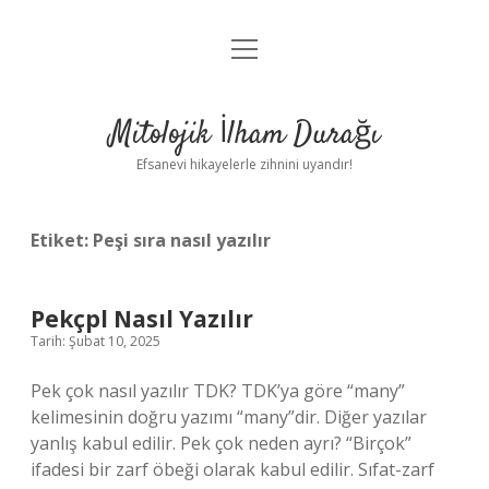
menüyü
Anasayfa
aç
Gizlilik Politikası
Mitolojik İlham Durağı
Yasal Uyarı
Efsanevi hikayelerle zihnini uyandır!
Hakkımızda
Etiket:
Peşi sıra nasıl yazılır
Pekçpl Nasıl Yazılır
Tarih: Şubat 10, 2025
Pek çok nasıl yazılır TDK? TDK’ya göre “many”
kelimesinin doğru yazımı “many”dir. Diğer yazılar
yanlış kabul edilir. Pek çok neden ayrı? “Birçok”
ifadesi bir zarf öbeği olarak kabul edilir. Sıfat-zarf