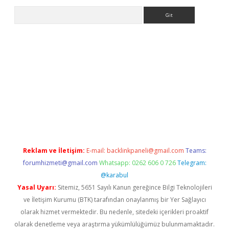
Arama
ps://ilbet.casino/
Reklam ve İletişim:
E-mail:
backlinkpaneli@gmail.com
Teams:
forumhizmeti@gmail.com
Whatsapp: 0262 606 0 726
Telegram:
@karabul
Yasal Uyarı:
Sitemiz, 5651 Sayılı Kanun gereğince Bilgi Teknolojileri
ve İletişim Kurumu (BTK) tarafından onaylanmış bir Yer Sağlayıcı
olarak hizmet vermektedir. Bu nedenle, sitedeki içerikleri proaktif
olarak denetleme veya araştırma yükümlülüğümüz bulunmamaktadır.