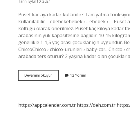
Tarih: Eylül 10, 2024
Puset kac aya kadar kullanilir? Tam yatma fonksiy
kullanılabilir – ebebekebebek › …ebebek › … Puset a
koltuğu olarak önerilmez. Puset kaç kiloya kadar ta
arabasının yük kapasitesine bağlıdır. 10-15 kilogra
genellikle 1-1,5 yaş arası çocuklar için uygundur. 
ChiccoChicco › chicco-urunleri › baby-car…Chicco ›
arabada ters oturur? 2 yaşına kadar olan çocuklar 
Arabada
Devamını okuyun
12 Yorum
Puset
Ne
Zamana
Kadar
Kullanılır
https://appcalender.com.tr
https://deh.com.tr
https: