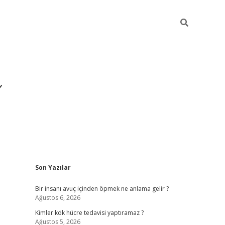
Sidebar
Son Yazılar
https://ilbet
Bir insanı avuç içinden öpmek ne anlama gelir ?
Ağustos 6, 2026
Kimler kök hücre tedavisi yaptıramaz ?
Ağustos 5, 2026