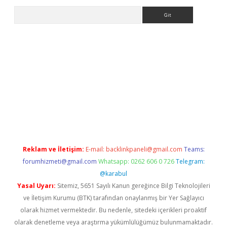
Arama
ps://ilbet.casino/
Reklam ve İletişim:
E-mail:
backlinkpaneli@gmail.com
Teams:
forumhizmeti@gmail.com
Whatsapp: 0262 606 0 726
Telegram:
@karabul
Yasal Uyarı:
Sitemiz, 5651 Sayılı Kanun gereğince Bilgi Teknolojileri
ve İletişim Kurumu (BTK) tarafından onaylanmış bir Yer Sağlayıcı
olarak hizmet vermektedir. Bu nedenle, sitedeki içerikleri proaktif
olarak denetleme veya araştırma yükümlülüğümüz bulunmamaktadır.