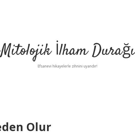
Mitolojik İlham Durağı
Efsanevi hikayelerle zihnini uyandır!
eden Olur