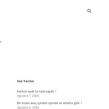
Sidebar
Son Yazılar
https://ilbe
Karbon ayak izi nasıl yapılır ?
Ağustos 7, 2026
Bir insanı avuç içinden öpmek ne anlama gelir ?
Ağustos 6, 2026