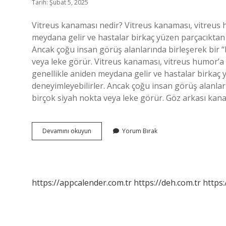
Tarih: Şubat 5, 2025
Vitreus kanaması nedir? Vitreus kanaması, vitreus
meydana gelir ve hastalar birkaç yüzen parçacıktan
Ancak çoğu insan görüş alanlarında birleşerek bir “
veya leke görür. Vitreus kanaması, vitreus humor
genellikle aniden meydana gelir ve hastalar birkaç
deneyimleyebilirler. Ancak çoğu insan görüş alanlar
birçok siyah nokta veya leke görür. Göz arkası kana
Vitreus
Devamını okuyun
Yorum Bırak
Kanaması
Neden
Olur
https://appcalender.com.tr
https://deh.com.tr
https: