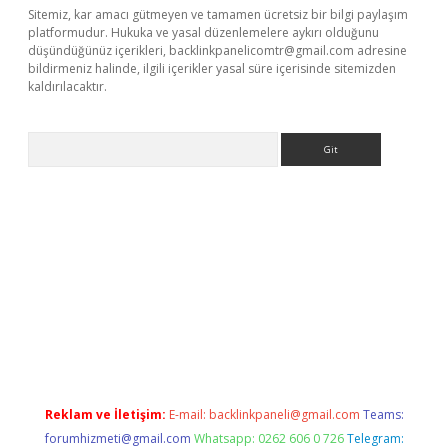
Sitemiz, kar amacı gütmeyen ve tamamen ücretsiz bir bilgi paylaşım
platformudur. Hukuka ve yasal düzenlemelere aykırı olduğunu
düşündüğünüz içerikleri,
backlinkpanelicomtr@gmail.com
adresine
bildirmeniz halinde, ilgili içerikler yasal süre içerisinde sitemizden
kaldırılacaktır.
Arama
tps://ilbet.casino/
Reklam ve İletişim:
E-mail:
backlinkpaneli@gmail.com
Teams:
forumhizmeti@gmail.com
Whatsapp: 0262 606 0 726
Telegram: