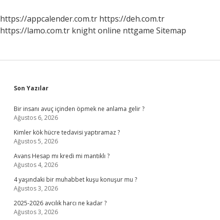
Ne
Anlama
https://appcalender.com.tr
https://deh.com.tr
Gelir
https://lamo.com.tr
knight online
nttgame
Sitemap
Sidebar
Son Yazılar
Bir insanı avuç içinden öpmek ne anlama gelir ?
Ağustos 6, 2026
Kimler kök hücre tedavisi yaptıramaz ?
Ağustos 5, 2026
Avans Hesap mı kredi mi mantıklı ?
Ağustos 4, 2026
4 yaşındaki bir muhabbet kuşu konuşur mu ?
Ağustos 3, 2026
2025-2026 avcılık harcı ne kadar ?
Ağustos 3, 2026