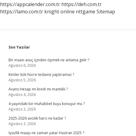
Yatılmaz
https://appcalender.com.tr
https://deh.com.tr
https://lamo.com.tr
knight online
nttgame
Sitemap
Sidebar
Son Yazılar
Bir insanı avuç içinden öpmek ne anlama gelir ?
Ağustos 6, 2026
Kimler kök hücre tedavisi yaptıramaz ?
Ağustos 5, 2026
Avans Hesap mı kredi mi mantıklı ?
Ağustos 4, 2026
4 yaşındaki bir muhabbet kuşu konuşur mu ?
Ağustos 3, 2026
2025-2026 avcılık harcı ne kadar ?
Ağustos 3, 2026
İşsizlik maaşı ne zaman yatar Haziran 2025 ?