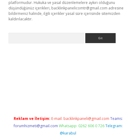
platformudur. Hukuka ve yasal düzenlemelere aykırı olduğunu
düşündüğünüz içerikleri,
backlinkpanelicomtr@gmail.com
adresine
bildirmeniz halinde, ilgili içerikler yasal süre içerisinde sitemizden
kaldırılacaktır.
Arama
ps://ilbet.casino/
Reklam ve İletişim:
E-mail:
backlinkpaneli@gmail.com
Teams:
forumhizmeti@gmail.com
Whatsapp: 0262 606 0 726
Telegram:
@karabul