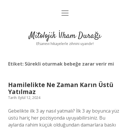
menüyü
Anasayfa
aç
Gizlilik Politikası
Mitolojik İlham Durağı
Yasal Uyarı
Efsanevi hikayelerle zihnini uyandır!
Hakkımızda
Etiket:
Sürekli oturmak bebeğe zarar verir mi
Hamilelikte Ne Zaman Karın Üstü
Yatılmaz
Tarih: Eylül 12, 2024
Gebelikte ilk 3 ay nasıl yatmalı? İlk 3 ay boyunca yüz
üstü hariç her pozisyonda uyuyabilirsiniz. Bu
aylarda rahim küçük olduğundan damarlara baskı