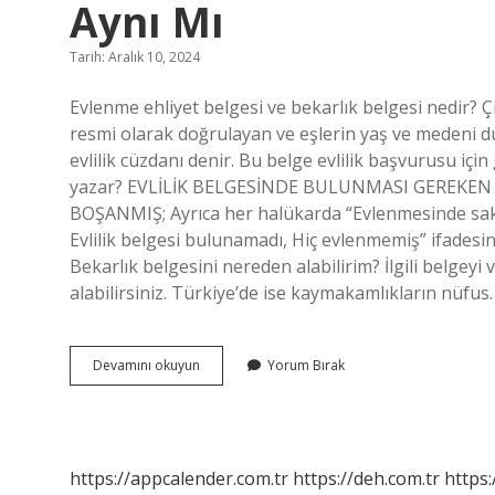
Aynı Mı
Tarih: Aralık 10, 2024
Evlenme ehliyet belgesi ve bekarlık belgesi nedir? 
resmi olarak doğrulayan ve eşlerin yaş ve medeni du
evlilik cüzdanı denir. Bu belge evlilik başvurusu içi
yazar? EVLİLİK BELGESİNDE BULUNMASI GEREKEN Bİ
BOŞANMIŞ; Ayrıca her halükarda “Evlenmesinde sakınca
Evlilik belgesi bulunamadı, Hiç evlenmemiş” ifadesine 
Bekarlık belgesini nereden alabilirim? İlgili belge
alabilirsiniz. Türkiye’de ise kaymakamlıkların nüfus
Bekarlık
Devamını okuyun
Yorum Bırak
Belgesi
Ile
Evlenme
Ehliyet
Belgesi
https://appcalender.com.tr
https://deh.com.tr
https:
Aynı