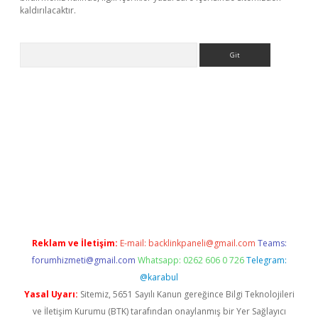
kaldırılacaktır.
Arama
ps://ilbet.casino/
Reklam ve İletişim:
E-mail:
backlinkpaneli@gmail.com
Teams:
forumhizmeti@gmail.com
Whatsapp: 0262 606 0 726
Telegram:
@karabul
Yasal Uyarı:
Sitemiz, 5651 Sayılı Kanun gereğince Bilgi Teknolojileri
ve İletişim Kurumu (BTK) tarafından onaylanmış bir Yer Sağlayıcı