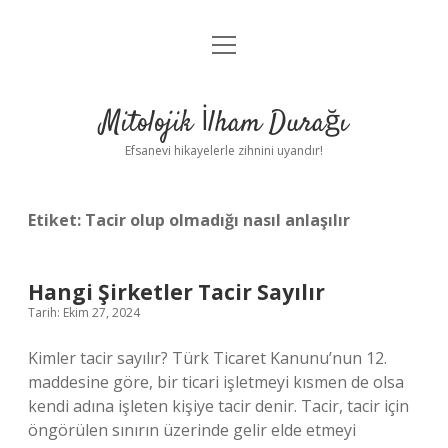
menüyü
Anasayfa
aç
Gizlilik Politikası
Mitolojik İlham Durağı
Yasal Uyarı
Efsanevi hikayelerle zihnini uyandır!
Hakkımızda
Etiket:
Tacir olup olmadığı nasıl anlaşılır
Hangi Şirketler Tacir Sayılır
Tarih: Ekim 27, 2024
Kimler tacir sayılır? Türk Ticaret Kanunu’nun 12.
maddesine göre, bir ticari işletmeyi kısmen de olsa
kendi adına işleten kişiye tacir denir. Tacir, tacir için
öngörülen sınırın üzerinde gelir elde etmeyi