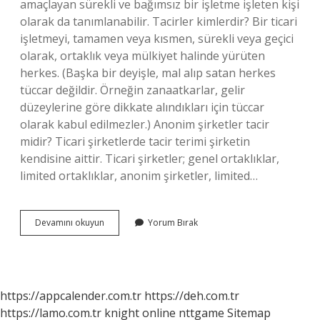
amaçlayan sürekli ve bağımsız bir işletme işleten kişi
olarak da tanımlanabilir. Tacirler kimlerdir? Bir ticari
işletmeyi, tamamen veya kısmen, sürekli veya geçici
olarak, ortaklık veya mülkiyet halinde yürüten
herkes. (Başka bir deyişle, mal alıp satan herkes
tüccar değildir. Örneğin zanaatkarlar, gelir
düzeylerine göre dikkate alındıkları için tüccar
olarak kabul edilmezler.) Anonim şirketler tacir
midir? Ticari şirketlerde tacir terimi şirketin
kendisine aittir. Ticari şirketler; genel ortaklıklar,
limited ortaklıklar, anonim şirketler, limited…
Hangi
Devamını okuyun
Yorum Bırak
Şirketler
Tacir
Sayılır
https://appcalender.com.tr
https://deh.com.tr
https://lamo.com.tr
knight online
nttgame
Sitemap