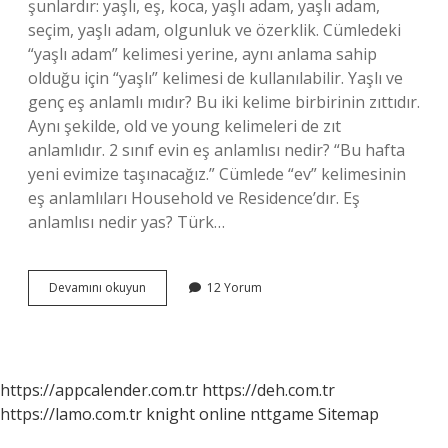
şunlardır: yaşlı, eş, koca, yaşlı adam, yaşlı adam,
seçim, yaşlı adam, olgunluk ve özerklik. Cümledeki
“yaşlı adam” kelimesi yerine, aynı anlama sahip
olduğu için “yaşlı” kelimesi de kullanılabilir. Yaşlı ve
genç eş anlamlı mıdır? Bu iki kelime birbirinin zıttıdır.
Aynı şekilde, old ve young kelimeleri de zıt
anlamlıdır. 2 sınıf evin eş anlamlısı nedir? “Bu hafta
yeni evimize taşınacağız.” Cümlede “ev” kelimesinin
eş anlamlıları Household ve Residence’dır. Eş
anlamlısı nedir yas? Türk…
Yaşlı
Devamını okuyun
12 Yorum
Eş
Anlamlısı
Nedir
2
Sınıf
https://appcalender.com.tr
https://deh.com.tr
https://lamo.com.tr
knight online
nttgame
Sitemap