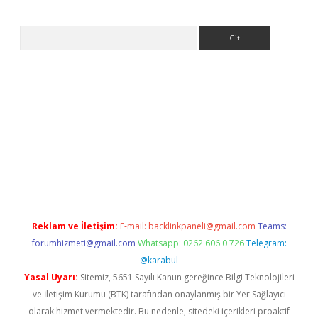
Arama
ps://ilbet.casino/
Reklam ve İletişim:
E-mail:
backlinkpaneli@gmail.com
Teams:
forumhizmeti@gmail.com
Whatsapp: 0262 606 0 726
Telegram:
@karabul
Yasal Uyarı:
Sitemiz, 5651 Sayılı Kanun gereğince Bilgi Teknolojileri
ve İletişim Kurumu (BTK) tarafından onaylanmış bir Yer Sağlayıcı
olarak hizmet vermektedir. Bu nedenle, sitedeki içerikleri proaktif