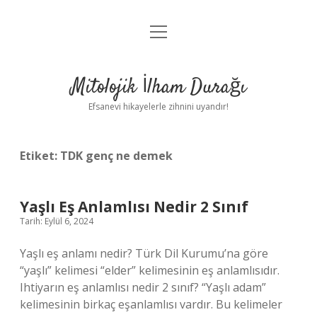
menüyü
Anasayfa
aç
Gizlilik Politikası
Mitolojik İlham Durağı
Yasal Uyarı
Efsanevi hikayelerle zihnini uyandır!
Hakkımızda
Etiket:
TDK genç ne demek
Yaşlı Eş Anlamlısı Nedir 2 Sınıf
Tarih: Eylül 6, 2024
Yaşlı eş anlamı nedir? Türk Dil Kurumu’na göre
“yaşlı” kelimesi “elder” kelimesinin eş anlamlısıdır.
Ihtiyarın eş anlamlısı nedir 2 sınıf? “Yaşlı adam”
kelimesinin birkaç eşanlamlısı vardır. Bu kelimeler