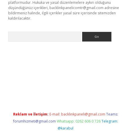
platformudur. Hukuka ve yasal düzenlemelere aykırı olduğunu
düşündüğünüz içerikleri,
backlinkpanelicomtr@gmail.com
adresine
bildirmeniz halinde, ilgili içerikler yasal süre içerisinde sitemizden
kaldırılacaktır.
Arama
ps://ilbet.casino/
Reklam ve İletişim:
E-mail:
backlinkpaneli@gmail.com
Teams:
forumhizmeti@gmail.com
Whatsapp: 0262 606 0 726
Telegram:
@karabul