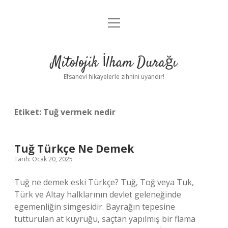
menüyü
Anasayfa
aç
Gizlilik Politikası
Mitolojik İlham Durağı
Yasal Uyarı
Efsanevi hikayelerle zihnini uyandır!
Hakkımızda
Etiket:
Tuğ vermek nedir
Tuğ Türkçe Ne Demek
Tarih: Ocak 20, 2025
Tuğ ne demek eski Türkçe? Tuğ, Toğ veya Tuk,
Türk ve Altay halklarının devlet geleneğinde
egemenliğin simgesidir. Bayrağın tepesine
tutturulan at kuyruğu, saçtan yapılmış bir flama