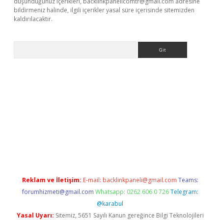
düşündüğünüz içerikleri,
backlinkpanelicomtr@gmail.com
adresine
bildirmeniz halinde, ilgili içerikler yasal süre içerisinde sitemizden
kaldırılacaktır.
Arama
ps://ilbet.casino/
Reklam ve İletişim:
E-mail:
backlinkpaneli@gmail.com
Teams:
forumhizmeti@gmail.com
Whatsapp: 0262 606 0 726
Telegram:
@karabul
Yasal Uyarı:
Sitemiz, 5651 Sayılı Kanun gereğince Bilgi Teknolojileri