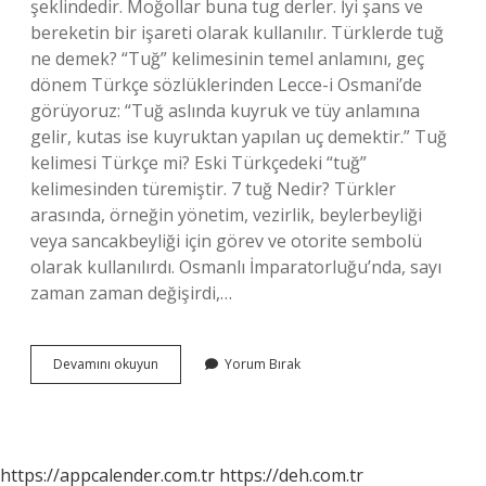
şeklindedir. Moğollar buna tug derler. İyi şans ve
bereketin bir işareti olarak kullanılır. Türklerde tuğ
ne demek? “Tuğ” kelimesinin temel anlamını, geç
dönem Türkçe sözlüklerinden Lecce-i Osmani’de
görüyoruz: “Tuğ aslında kuyruk ve tüy anlamına
gelir, kutas ise kuyruktan yapılan uç demektir.” Tuğ
kelimesi Türkçe mi? Eski Türkçedeki “tuğ”
kelimesinden türemiştir. 7 tuğ Nedir? Türkler
arasında, örneğin yönetim, vezirlik, beylerbeyliği
veya sancakbeyliği için görev ve otorite sembolü
olarak kullanılırdı. Osmanlı İmparatorluğu’nda, sayı
zaman zaman değişirdi,…
Tuğ
Devamını okuyun
Yorum Bırak
Türkçe
Ne
Demek
https://appcalender.com.tr
https://deh.com.tr