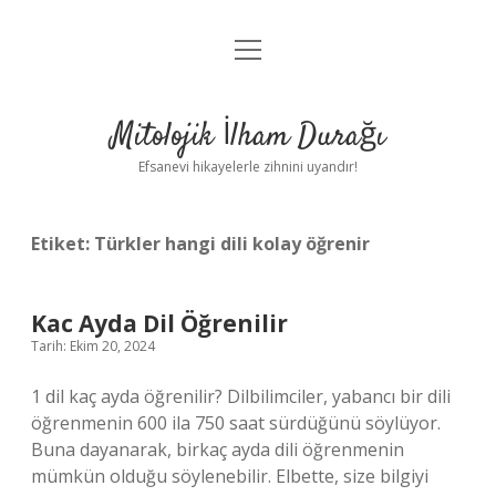
menüyü
Anasayfa
aç
Gizlilik Politikası
Mitolojik İlham Durağı
Yasal Uyarı
Efsanevi hikayelerle zihnini uyandır!
Hakkımızda
Etiket:
Türkler hangi dili kolay öğrenir
Kac Ayda Dil Öğrenilir
Tarih: Ekim 20, 2024
1 dil kaç ayda öğrenilir? Dilbilimciler, yabancı bir dili
öğrenmenin 600 ila 750 saat sürdüğünü söylüyor.
Buna dayanarak, birkaç ayda dili öğrenmenin
mümkün olduğu söylenebilir. Elbette, size bilgiyi