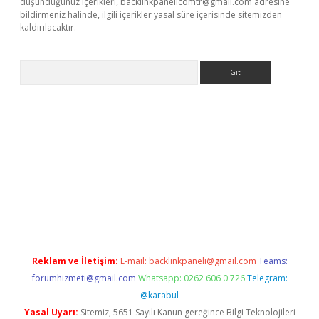
düşündüğünüz içerikleri,
backlinkpanelicomtr@gmail.com
adresine
bildirmeniz halinde, ilgili içerikler yasal süre içerisinde sitemizden
kaldırılacaktır.
Arama
ps://ilbet.casino/
Reklam ve İletişim:
E-mail:
backlinkpaneli@gmail.com
Teams:
forumhizmeti@gmail.com
Whatsapp: 0262 606 0 726
Telegram:
@karabul
Yasal Uyarı:
Sitemiz, 5651 Sayılı Kanun gereğince Bilgi Teknolojileri