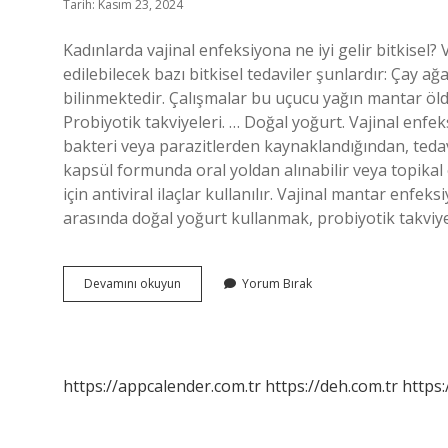
Tarih: Kasım 23, 2024
Kadınlarda vajinal enfeksiyona ne iyi gelir bitkisel
edilebilecek bazı bitkisel tedaviler şunlardır: Çay ağ
bilinmektedir. Çalışmalar bu uçucu yağın mantar öldü
Probiyotik takviyeleri. … Doğal yoğurt. Vajinal enfe
bakteri veya parazitlerden kaynaklandığından, tedavid
kapsül formunda oral yoldan alınabilir veya topikal 
için antiviral ilaçlar kullanılır. Vajinal mantar enf
arasında doğal yoğurt kullanmak, probiyotik takviye
Vajinal
Devamını okuyun
Yorum Bırak
Enfeksiyona
Hangi
Bitki
Iyi
Gelir
https://appcalender.com.tr
https://deh.com.tr
https: