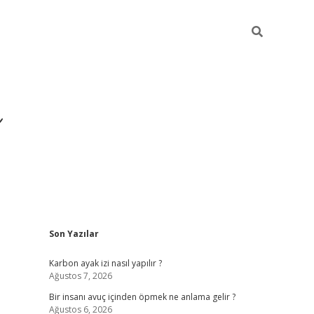
Sidebar
Son Yazılar
https://ilbet
Karbon ayak izi nasıl yapılır ?
Ağustos 7, 2026
Bir insanı avuç içinden öpmek ne anlama gelir ?
Ağustos 6, 2026