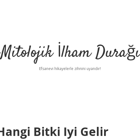
Mitolojik İlham Durağı
Efsanevi hikayelerle zihnini uyandır!
angi Bitki Iyi Gelir