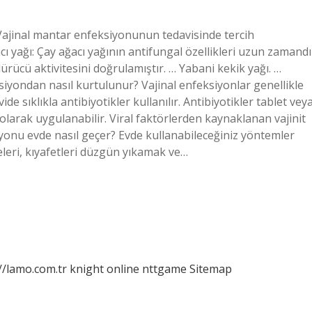
? Vajinal mantar enfeksiyonunun tedavisinde tercih
acı yağı: Çay ağacı yağının antifungal özellikleri uzun zamandı
rücü aktivitesini doğrulamıştır. … Yabani kekik yağı. …
ksiyondan nasıl kurtulunur? Vajinal enfeksiyonlar genellikle
e sıklıkla antibiyotikler kullanılır. Antibiyotikler tablet vey
olarak uygulanabilir. Viral faktörlerden kaynaklanan vajinit
eksiyonu evde nasıl geçer? Evde kullanabileceğiniz yöntemler
leri, kıyafetleri düzgün yıkamak ve…
//lamo.com.tr
knight online
nttgame
Sitemap