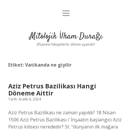
menüyü
Anasayfa
aç
Gizlilik Politikası
Mitolojik İlham Durağı
Yasal Uyarı
Efsanevi hikayelerle zihnini uyandır!
Hakkımızda
Etiket:
Vatikanda ne giyilir
Aziz Petrus Bazilikası Hangi
Döneme Aittir
Tarih: Aralık 6, 2024
Aziz Petrus Bazilikası ne zaman yapıldı? 18 Nisan
1506 Aziz Petrus Bazilikası / İnşaatın başlangıcı Aziz
Petrus kilisesi nerededir? St. “dünyanın ilk mağara