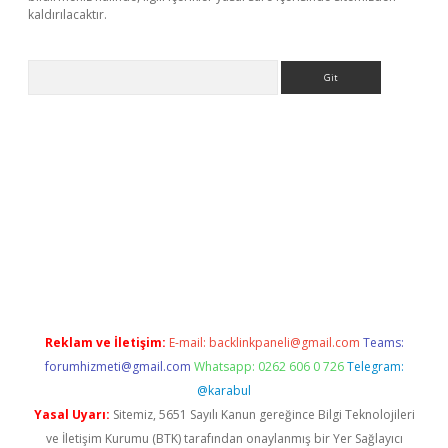
kaldırılacaktır.
Arama
ps://ilbet.casino/
Reklam ve İletişim:
E-mail:
backlinkpaneli@gmail.com
Teams:
forumhizmeti@gmail.com
Whatsapp: 0262 606 0 726
Telegram:
@karabul
Yasal Uyarı:
Sitemiz, 5651 Sayılı Kanun gereğince Bilgi Teknolojileri
ve İletişim Kurumu (BTK) tarafından onaylanmış bir Yer Sağlayıcı