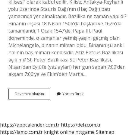
kilisesi” olarak kabul edilir. Kilise, Antakya-Reyhanlı
yolu üzerinde Stauris Dağı’nın (Haç Dağı) batı
yamacında yer almaktadır. Bazilika ne zaman yapıldı?
Binanın inşası 18 Nisan 1506’da başladı ve 1626’da
tamamlandı. 1 Ocak 1547’de, Papa III. Paul
döneminde, o zamanlar yetmiş yaşını geçmiş olan
Michelangelo, binanın mimarı oldu. Binanın şu anki
halinin baş mimarı kendisidir. Aziz Petrus Bazilikası
açık mı? St. Peter Bazilikası St. Peter Bazilikası,
Nisan’dan Eylül’e (yaz ayları) her gün sabah 7:00’den
akşam 7:00’ye ve Ekim’den Mart’a…
Aziz
Devamını okuyun
Yorum Bırak
Petrus
Bazilikası
Hangi
Döneme
Aittir
https://appcalender.com.tr
https://deh.com.tr
https://lamo.com.tr
knight online
nttgame
Sitemap