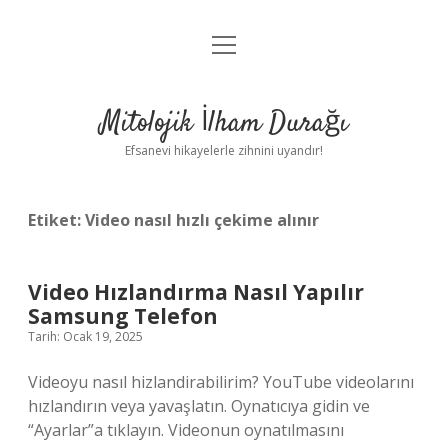
menüyü
Anasayfa
aç
Gizlilik Politikası
Mitolojik İlham Durağı
Yasal Uyarı
Efsanevi hikayelerle zihnini uyandır!
Hakkımızda
Etiket:
Video nasıl hızlı çekime alınır
Video Hızlandırma Nasıl Yapılır
Samsung Telefon
Tarih: Ocak 19, 2025
Videoyu nasıl hizlandirabilirim? YouTube videolarını
hızlandırın veya yavaşlatın. Oynatıcıya gidin ve
“Ayarlar”a tıklayın. Videonun oynatılmasını