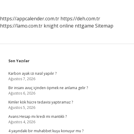
Yapılır
Samsung
Telefon
https://appcalender.com.tr
https://deh.com.tr
https://lamo.com.tr
knight online
nttgame
Sitemap
Sidebar
Son Yazılar
Karbon ayak izi nasıl yapılır ?
Ağustos 7, 2026
Bir insanı avuç içinden öpmek ne anlama gelir ?
Ağustos 6, 2026
Kimler kök hücre tedavisi yaptıramaz ?
Ağustos 5, 2026
Avans Hesap mı kredi mi mantıklı ?
Ağustos 4, 2026
4 yaşındaki bir muhabbet kuşu konuşur mu ?