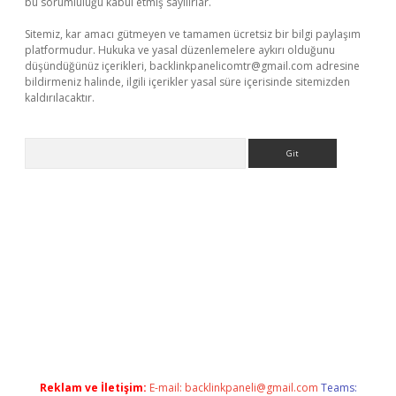
bu sorumluluğu kabul etmiş sayılırlar.
Sitemiz, kar amacı gütmeyen ve tamamen ücretsiz bir bilgi paylaşım
platformudur. Hukuka ve yasal düzenlemelere aykırı olduğunu
düşündüğünüz içerikleri,
backlinkpanelicomtr@gmail.com
adresine
bildirmeniz halinde, ilgili içerikler yasal süre içerisinde sitemizden
kaldırılacaktır.
Arama
://ilbet.casino/
Reklam ve İletişim:
E-mail:
backlinkpaneli@gmail.com
Teams: