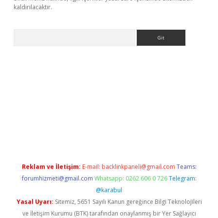
kaldırılacaktır.
Arama
tps://ilbet.casino/
Reklam ve İletişim:
E-mail:
backlinkpaneli@gmail.com
Teams:
forumhizmeti@gmail.com
Whatsapp: 0262 606 0 726
Telegram:
@karabul
Yasal Uyarı:
Sitemiz, 5651 Sayılı Kanun gereğince Bilgi Teknolojileri
ve İletişim Kurumu (BTK) tarafından onaylanmış bir Yer Sağlayıcı