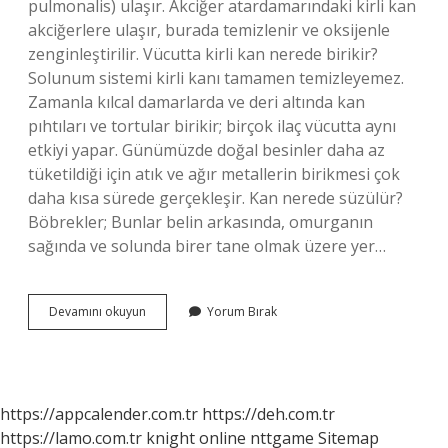
pulmonalis) ulaşır. Akciğer atardamarındaki kirli kan
akciğerlere ulaşır, burada temizlenir ve oksijenle
zenginleştirilir. Vücutta kirli kan nerede birikir?
Solunum sistemi kirli kanı tamamen temizleyemez.
Zamanla kılcal damarlarda ve deri altında kan
pıhtıları ve tortular birikir; birçok ilaç vücutta aynı
etkiyi yapar. Günümüzde doğal besinler daha az
tüketildiği için atık ve ağır metallerin birikmesi çok
daha kısa sürede gerçekleşir. Kan nerede süzülür?
Böbrekler; Bunlar belin arkasında, omurganın
sağında ve solunda birer tane olmak üzere yer…
Kirli
Devamını okuyun
Yorum Bırak
Kan
Nerede
Süzülür
https://appcalender.com.tr
https://deh.com.tr
https://lamo.com.tr
knight online
nttgame
Sitemap