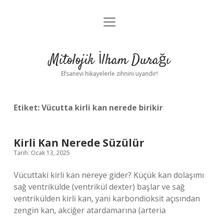
menüyü
Anasayfa
aç
Gizlilik Politikası
Mitolojik İlham Durağı
Yasal Uyarı
Efsanevi hikayelerle zihnini uyandır!
Hakkımızda
Etiket:
Vücutta kirli kan nerede birikir
Kirli Kan Nerede Süzülür
Tarih: Ocak 13, 2025
Vücuttaki kirli kan nereye gider? Küçük kan dolaşımı
sağ ventrikülde (ventrikül dexter) başlar ve sağ
ventrikülden kirli kan, yani karbondioksit açısından
zengin kan, akciğer atardamarına (arteria