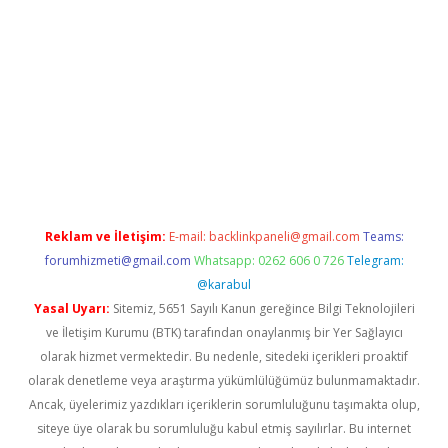
casino/
Reklam ve İletişim:
E-mail:
backlinkpaneli@gmail.com
Teams:
forumhizmeti@gmail.com
Whatsapp: 0262 606 0 726
Telegram:
@karabul
Yasal Uyarı:
Sitemiz, 5651 Sayılı Kanun gereğince Bilgi Teknolojileri
ve İletişim Kurumu (BTK) tarafından onaylanmış bir Yer Sağlayıcı
olarak hizmet vermektedir. Bu nedenle, sitedeki içerikleri proaktif
olarak denetleme veya araştırma yükümlülüğümüz bulunmamaktadır.
Ancak, üyelerimiz yazdıkları içeriklerin sorumluluğunu taşımakta olup,
siteye üye olarak bu sorumluluğu kabul etmiş sayılırlar. Bu internet