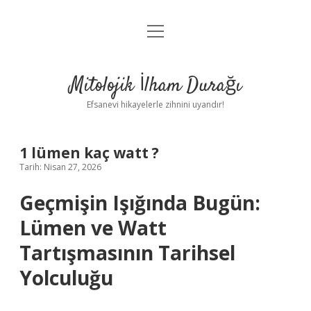
menüyü
Anasayfa
aç
Gizlilik Politikası
Mitolojik İlham Durağı
Yasal Uyarı
Efsanevi hikayelerle zihnini uyandır!
Hakkımızda
1 lümen kaç watt ?
Tarih: Nisan 27, 2026
Geçmişin Işığında Bugün:
Lümen ve Watt
Tartışmasının Tarihsel
Yolculuğu