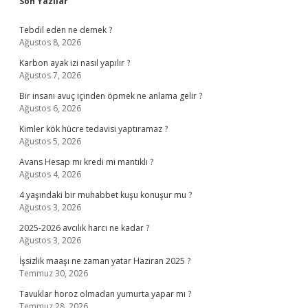
Sidebar
Son Yazılar
Tebdil eden ne demek ?
Ağustos 8, 2026
Karbon ayak izi nasıl yapılır ?
Ağustos 7, 2026
Bir insanı avuç içinden öpmek ne anlama gelir ?
Ağustos 6, 2026
Kimler kök hücre tedavisi yaptıramaz ?
Ağustos 5, 2026
Avans Hesap mı kredi mi mantıklı ?
Ağustos 4, 2026
4 yaşındaki bir muhabbet kuşu konuşur mu ?
Ağustos 3, 2026
2025-2026 avcılık harcı ne kadar ?
Ağustos 3, 2026
İşsizlik maaşı ne zaman yatar Haziran 2025 ?
Temmuz 30, 2026
Tavuklar horoz olmadan yumurta yapar mı ?
Temmuz 28, 2026