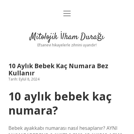
menüyü
Anasayfa
aç
Gizlilik Politikası
Mitolojik İlham Durağı
Yasal Uyarı
Efsanevi hikayelerle zihnini uyandır!
Hakkımızda
10 Aylık Bebek Kaç Numara Bez
Kullanır
Tarih: Eylül 8, 2024
10 aylık bebek kaç
numara?
Bebek ayakkabı numarası nasıl hesaplanır? AYNI