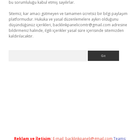
bu sorumluluğu kabul etmiş sayılırlar.
Sitemiz, kar amacı gütmeyen ve tamamen ücretsiz bir bilgi paylaşım
platformudur. Hukuka ve yasal düzenlemelere aykırı olduğunu
düşündüğünüz içerikleri,
backlinkpanelicomtr@gmail.com
adresine
bildirmeniz halinde, ilgili içerikler yasal süre içerisinde sitemizden
kaldırılacaktır.
Arama
s://ilbet.casino/
Reklam ve İletişim:
E-mail:
backlinkpaneli@gmail.com
Teams: