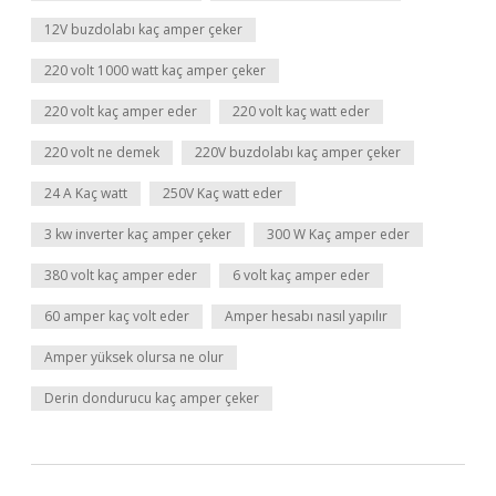
12V buzdolabı kaç amper çeker
220 volt 1000 watt kaç amper çeker
220 volt kaç amper eder
220 volt kaç watt eder
220 volt ne demek
220V buzdolabı kaç amper çeker
24 A Kaç watt
250V Kaç watt eder
3 kw inverter kaç amper çeker
300 W Kaç amper eder
380 volt kaç amper eder
6 volt kaç amper eder
60 amper kaç volt eder
Amper hesabı nasıl yapılır
Amper yüksek olursa ne olur
Derin dondurucu kaç amper çeker