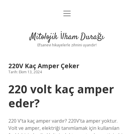
menüyü
Anasayfa
aç
Gizlilik Politikası
Mitolojik İlham Durağı
Yasal Uyarı
Efsanevi hikayelerle zihnini uyandır!
Hakkımızda
220V Kaç Amper Çeker
Tarih: Ekim 13, 2024
220 volt kaç amper
eder?
220 V’ta kaç amper vardır? 220V’ta amper yoktur.
Volt ve amper, elektriği tanımlamak için kullanılan