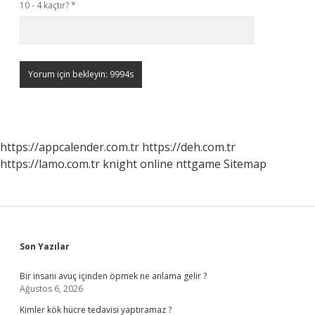
10 - 4 kaçtır?
*
https://appcalender.com.tr
https://deh.com.tr
https://lamo.com.tr
knight online
nttgame
Sitemap
Sidebar
Son Yazılar
Bir insanı avuç içinden öpmek ne anlama gelir ?
Ağustos 6, 2026
Kimler kök hücre tedavisi yaptıramaz ?