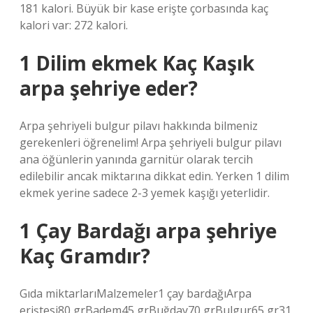
181 kalori. Büyük bir kase erişte çorbasında kaç
kalori var: 272 kalori.
1 Dilim ekmek Kaç Kaşık
arpa şehriye eder?
Arpa şehriyeli bulgur pilavı hakkında bilmeniz
gerekenleri öğrenelim! Arpa şehriyeli bulgur pilavı
ana öğünlerin yanında garnitür olarak tercih
edilebilir ancak miktarına dikkat edin. Yerken 1 dilim
ekmek yerine sadece 2-3 yemek kaşığı yeterlidir.
1 Çay Bardağı arpa şehriye
Kaç Gramdır?
Gıda miktarlarıMalzemeler1 çay bardağıArpa
eriştesi80 grBadem45 grBuğday70 grBulgur65 gr31