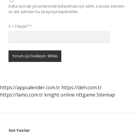
Daha sonraki yorumlarımda kullanılması için adım, e-posta adresim
ve site adresim bu tarayıcıya kaydedilsin.
5 + 3 kaçtır?
*
https://appcalender.com.tr
https://deh.com.tr
https://lamo.com.tr
knight online
nttgame
Sitemap
Sidebar
Son Yazılar