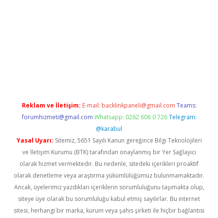
sino/
Reklam ve İletişim:
E-mail:
backlinkpaneli@gmail.com
Teams:
forumhizmeti@gmail.com
Whatsapp: 0262 606 0 726
Telegram:
@karabul
Yasal Uyarı:
Sitemiz, 5651 Sayılı Kanun gereğince Bilgi Teknolojileri
ve İletişim Kurumu (BTK) tarafından onaylanmış bir Yer Sağlayıcı
olarak hizmet vermektedir. Bu nedenle, sitedeki içerikleri proaktif
olarak denetleme veya araştırma yükümlülüğümüz bulunmamaktadır.
Ancak, üyelerimiz yazdıkları içeriklerin sorumluluğunu taşımakta olup,
siteye üye olarak bu sorumluluğu kabul etmiş sayılırlar. Bu internet
sitesi, herhangi bir marka, kurum veya şahıs şirketi ile hiçbir bağlantısı