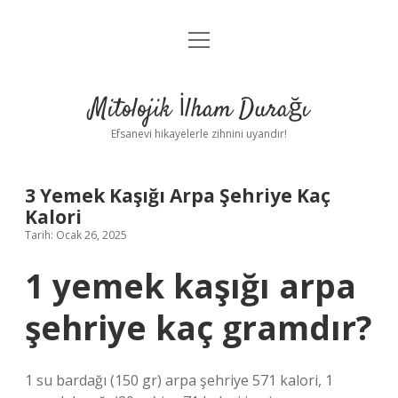
menüyü
Anasayfa
aç
Gizlilik Politikası
Mitolojik İlham Durağı
Yasal Uyarı
Efsanevi hikayelerle zihnini uyandır!
Hakkımızda
3 Yemek Kaşığı Arpa Şehriye Kaç
Kalori
Tarih: Ocak 26, 2025
1 yemek kaşığı arpa
şehriye kaç gramdır?
1 su bardağı (150 gr) arpa şehriye 571 kalori, 1