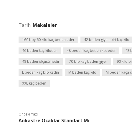
Tarih:
Makaleler
160 boy 60 kilo kaç beden eder
42 beden giyen biri kaç kilo
46 beden kaç kilodur
48 beden kaç beden kot eder
48 
48 beden ölçüsü nedir
70 kilo kaç beden giyer
90 kilo b
L beden kaç kilo kadın
M beden kaç kilo
M beden kaça d
XXL kaç beden
Önceki Yazı
Ankastre Ocaklar Standart Mı