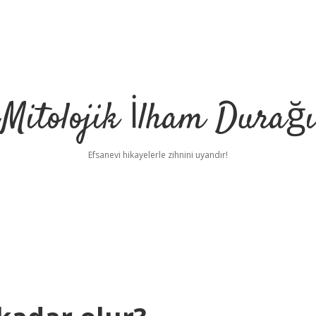
Mitolojik İlham Durağı
Efsanevi hikayelerle zihnini uyandır!