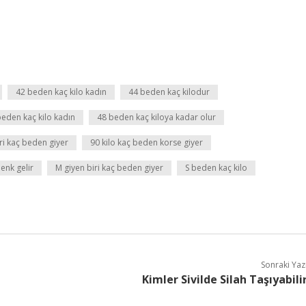
42 beden kaç kilo kadın
44 beden kaç kilodur
beden kaç kilo kadın
48 beden kaç kiloya kadar olur
iri kaç beden giyer
90 kilo kaç beden korse giyer
enk gelir
M giyen biri kaç beden giyer
S beden kaç kilo
Sonraki Yaz
Kimler Sivilde Silah Taşıyabili