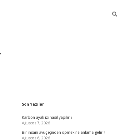
Sidebar
Son Yazılar
https://ilbet.casino/
Karbon ayak izi nasıl yapılır ?
Ağustos 7, 2026
Bir insanı avuç içinden öpmek ne anlama gelir ?
Ağustos 6, 2026