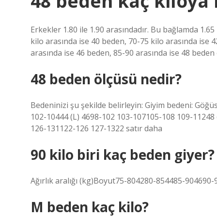
48 beden kaç kiloya 
Erkekler 1.80 ile 1.90 arasındadır. Bu bağlamda 1.6
kilo arasında ise 40 beden, 70-75 kilo arasında ise 
arasında ise 46 beden, 85-90 arasında ise 48 beden 
48 beden ölçüsü nedir?
Bedeninizi şu şekilde belirleyin: Giyim bedeni: Göğü
102-10444 (L) 4698-102 103-107105-108 109-11248 
126-131122-126 127-1322 satır daha
90 kilo biri kaç beden giyer?
Ağırlık aralığı (kg)Boyut75-804280-854485-904690-9
M beden kaç kilo?