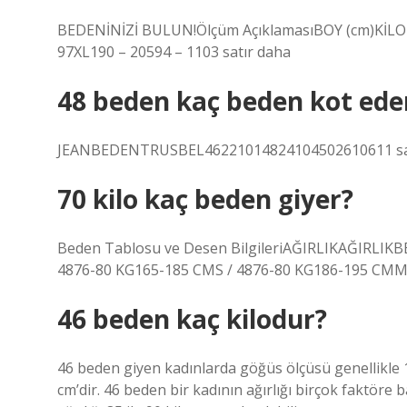
BEDENİNİZİ BULUN!Ölçüm AçıklamasıBOY (cm)KİLO 
97XL190 – 20594 – 1103 satır daha
48 beden kaç beden kot ede
JEANBEDENTRUSBEL46221014824104502610611 sa
70 kilo kaç beden giyer?
Beden Tablosu ve Desen BilgileriAĞIRLIKAĞIRLIK
4876-80 KG165-185 CMS / 4876-80 KG186-195 CMM /
46 beden kaç kilodur?
46 beden giyen kadınlarda göğüs ölçüsü genellikle 
cm’dir. 46 beden bir kadının ağırlığı birçok faktöre 