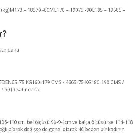
(kg)M173 – 18570 -80ML178 – 19075 -90L185 – 19585 –
r?
tır daha
BEDEN65-75 KG160-179 CMS / 4665-75 KG180-190 CMS /
 5013 satır daha
106-110 cm, bel ölçüsü 90-94 cm ve kalça ölçüsü ise 114-118
bağlı olarak değişse de genel olarak 46 beden bir kadının