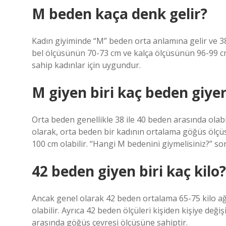
M beden kaça denk gelir?
Kadın giyiminde “M” beden orta anlamına gelir ve 3
bel ölçüsünün 70-73 cm ve kalça ölçüsünün 96-99 cm
sahip kadınlar için uygundur.
M giyen biri kaç beden giye
Orta beden genellikle 38 ile 40 beden arasında olabil
olarak, orta beden bir kadının ortalama göğüs ölçüs
100 cm olabilir. “Hangi M bedenini giymelisiniz?” so
42 beden giyen biri kaç kilo?
Ancak genel olarak 42 beden ortalama 65-75 kilo ağır
olabilir. Ayrıca 42 beden ölçüleri kişiden kişiye deği
arasında göğüs çevresi ölçüsüne sahiptir.