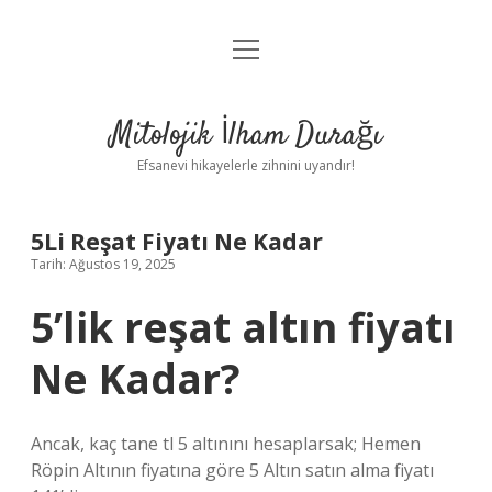
menüyü
Anasayfa
aç
Gizlilik Politikası
Mitolojik İlham Durağı
Yasal Uyarı
Efsanevi hikayelerle zihnini uyandır!
Hakkımızda
5Li Reşat Fiyatı Ne Kadar
Tarih: Ağustos 19, 2025
5’lik reşat altın fiyatı
Ne Kadar?
Ancak, kaç tane tl 5 altınını hesaplarsak; Hemen
Röpin Altının fiyatına göre 5 Altın satın alma fiyatı