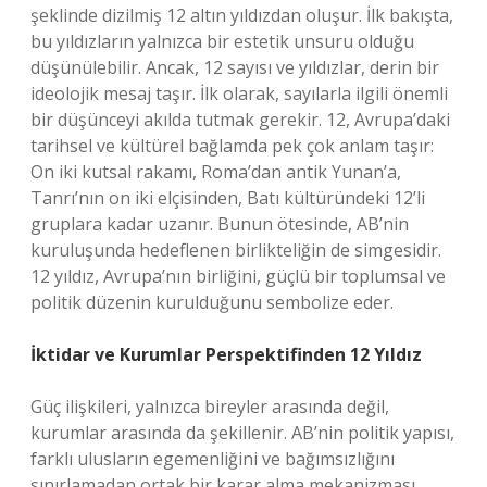
şeklinde dizilmiş 12 altın yıldızdan oluşur. İlk bakışta,
bu yıldızların yalnızca bir estetik unsuru olduğu
düşünülebilir. Ancak, 12 sayısı ve yıldızlar, derin bir
ideolojik mesaj taşır. İlk olarak, sayılarla ilgili önemli
bir düşünceyi akılda tutmak gerekir. 12, Avrupa’daki
tarihsel ve kültürel bağlamda pek çok anlam taşır:
On iki kutsal rakamı, Roma’dan antik Yunan’a,
Tanrı’nın on iki elçisinden, Batı kültüründeki 12’li
gruplara kadar uzanır. Bunun ötesinde, AB’nin
kuruluşunda hedeflenen birlikteliğin de simgesidir.
12 yıldız, Avrupa’nın birliğini, güçlü bir toplumsal ve
politik düzenin kurulduğunu sembolize eder.
İktidar ve Kurumlar Perspektifinden 12 Yıldız
Güç ilişkileri, yalnızca bireyler arasında değil,
kurumlar arasında da şekillenir. AB’nin politik yapısı,
farklı ulusların egemenliğini ve bağımsızlığını
sınırlamadan ortak bir karar alma mekanizması