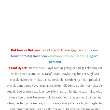
et.casino/
Reklam ve İletişim:
E-mail:
backlinkpaneli@gmail.com
Teams:
forumhizmeti@gmail.com
Whatsapp: 0262 606 0 726
Telegram:
@karabul
Yasal Uyarı:
Sitemiz, 5651 Sayılı Kanun gereğince Bilgi Teknolojileri
ve İletişim Kurumu (BTK) tarafından onaylanmış bir Yer Sağlayıcı
olarak hizmet vermektedir. Bu nedenle, sitedeki içerikleri proaktif
olarak denetleme veya araştırma yükümlülüğümüz bulunmamaktadır.
Ancak, üyelerimiz yazdıkları içeriklerin sorumluluğunu taşımakta olup,
siteye üye olarak bu sorumluluğu kabul etmiş sayılırlar. Bu internet
sitesi, herhangi bir marka, kurum veya şahıs şirketi ile hiçbir bağlantısı
bulunmamaktadır. Sitede yalnızca kendi hazırladığımız makaleler