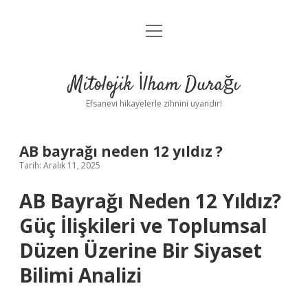
menüyü
Anasayfa
aç
Gizlilik Politikası
Mitolojik İlham Durağı
Yasal Uyarı
Efsanevi hikayelerle zihnini uyandır!
Hakkımızda
AB bayrağı neden 12 yıldız ?
Tarih: Aralık 11, 2025
AB Bayrağı Neden 12 Yıldız?
Güç İlişkileri ve Toplumsal
Düzen Üzerine Bir Siyaset
Bilimi Analizi