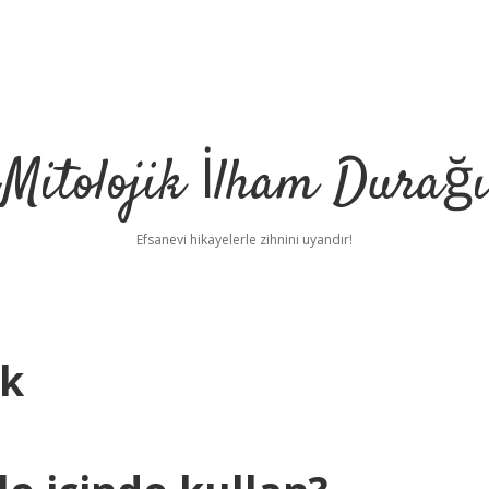
Mitolojik İlham Durağı
Efsanevi hikayelerle zihnini uyandır!
dk