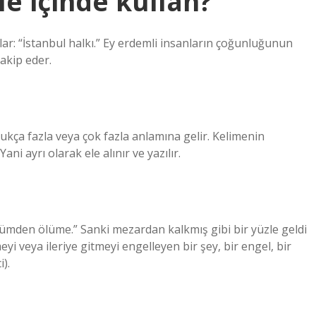
e içinde kullan?
lar: “İstanbul halkı.” Ey erdemli insanların çoğunluğunun
takip eder.
dukça fazla veya çok fazla anlamına gelir. Kelimenin
ni ayrı olarak ele alınır ve yazılır.
Ölümden ölüme.” Sanki mezardan kalkmış gibi bir yüzle geldi
yi veya ileriye gitmeyi engelleyen bir şey, bir engel, bir
).