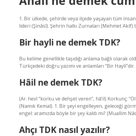
Ahali ne demek cüml
1. Bir ülkede, şehirde veya ilçede yaşayan tüm insan
lideri (Şinâsî). Şehrin halkı Zurnaları (Mehmet Akif) 
Bir hayli ne demek TDK?
Bu kelime genellikle taşıdığı anlama bağlı olarak ol
Türkçedeki doğru yazımı ve anlamları “Bir Hayli”dir. Ya
Hâil ne demek TDK?
(Ar. hevl “korku ve dehşet veren”, hā’il) Korkunç: “
(Namık Kemal). 1. Bir şeyi engelleyen, geleceği görme
engel: aramızda böyle bir şey kaldı mı? (Muallim Nâci
Ahçı TDK nasıl yazılır?