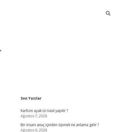
Sidebar
Son Yazılar
https://ilbet.casino
Karbon ayak izi nasıl yapılır ?
Ağustos 7, 2026
Bir insanı avuç içinden öpmek ne anlama gelir ?
Ağustos 6, 2026