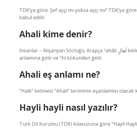
TDK’ya göre: Şef aşçı mı yoksa aşçı mı? TDK’ya göre, 
kabul edilir.
Ahali kime denir?
İnsanlar – Nişanyan Sözlüğü. Arapça ˀahāli أهالٍ kelimesinden ödünç alınmış bir kelimedir, “yerliler, aborjinler”
anlamına gelir ve ˀhl kökünden gelir.
Ahali eş anlamı ne?
“Halk” kelimesi “Ahali” teriminin eşanlamlısı olarak k
Hayli hayli nasıl yazılır?
Türk Dil Kurumu (TDK) kılavuzuna göre “Hayli Hayli