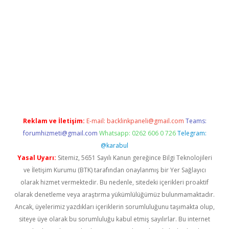
casino/
Reklam ve İletişim:
E-mail:
backlinkpaneli@gmail.com
Teams:
forumhizmeti@gmail.com
Whatsapp: 0262 606 0 726
Telegram:
@karabul
Yasal Uyarı:
Sitemiz, 5651 Sayılı Kanun gereğince Bilgi Teknolojileri
ve İletişim Kurumu (BTK) tarafından onaylanmış bir Yer Sağlayıcı
olarak hizmet vermektedir. Bu nedenle, sitedeki içerikleri proaktif
olarak denetleme veya araştırma yükümlülüğümüz bulunmamaktadır.
Ancak, üyelerimiz yazdıkları içeriklerin sorumluluğunu taşımakta olup,
siteye üye olarak bu sorumluluğu kabul etmiş sayılırlar. Bu internet