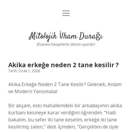
menüyü
Anasayfa
aç
Gizlilik Politikası
Mitolojik İlham Durağı
Yasal Uyarı
Efsanevi hikayelerle zihnini uyandır!
Hakkımızda
Akika erkeğe neden 2 tane kesilir ?
Tarih: Ocak 1, 2026
Akika Erkeğe Neden 2 Tane Kesilir? Gelenek, Anlam
ve Modern Yansımalar
Bir akşam, eski mahallemdeki bir arkadaşımın akika
kurbanı kesmeye karar verdiğini öğrendim. “Hadi
bakalım, bu sefer iki tane keselim, erkeğe iki tane
kesilirmiş zaten,” dedi. İçimden, “Gerçekten de öyle