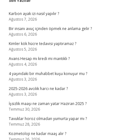
Sidebar
Son Yazılar
Karbon ayak izi nasıl yapılır ?
Ağustos 7, 2026
Bir insanı avuç içinden öpmek ne anlama gelir ?
Ağustos 6, 2026
Kimler kök hücre tedavisi yaptıramaz ?
Ağustos 5, 2026
Avans Hesap mı kredi mi mantıklı ?
Ağustos 4, 2026
4 yaşındaki bir muhabbet kuşu konuşur mu ?
Ağustos 3, 2026
2025-2026 avcılık harcı ne kadar ?
Ağustos 3, 2026
İşsizlik maaşı ne zaman yatar Haziran 2025 ?
Temmuz 30, 2026
Tavuklar horoz olmadan yumurta yapar mı ?
Temmuz 28, 2026
Kozmetoloji ne kadar maaş alır ?
Temmuz 26, 2026