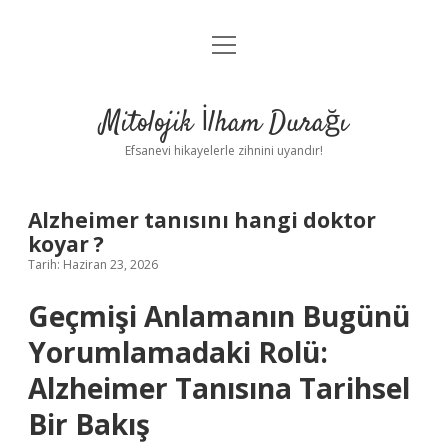
menüyü
Anasayfa
aç
Gizlilik Politikası
Mitolojik İlham Durağı
Yasal Uyarı
Efsanevi hikayelerle zihnini uyandır!
Hakkımızda
Alzheimer tanısını hangi doktor
koyar ?
Tarih: Haziran 23, 2026
Geçmişi Anlamanın Bugünü
Yorumlamadaki Rolü:
Alzheimer Tanısına Tarihsel
Bir Bakış