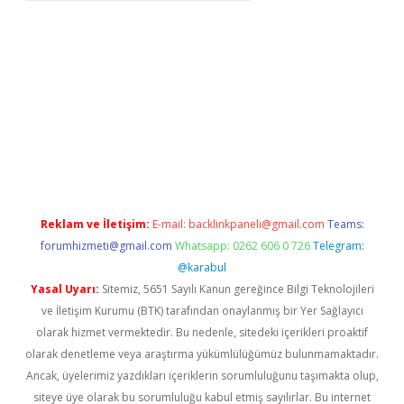
/
Reklam ve İletişim:
E-mail:
backlinkpaneli@gmail.com
Teams:
forumhizmeti@gmail.com
Whatsapp: 0262 606 0 726
Telegram:
@karabul
Yasal Uyarı:
Sitemiz, 5651 Sayılı Kanun gereğince Bilgi Teknolojileri
ve İletişim Kurumu (BTK) tarafından onaylanmış bir Yer Sağlayıcı
olarak hizmet vermektedir. Bu nedenle, sitedeki içerikleri proaktif
olarak denetleme veya araştırma yükümlülüğümüz bulunmamaktadır.
Ancak, üyelerimiz yazdıkları içeriklerin sorumluluğunu taşımakta olup,
siteye üye olarak bu sorumluluğu kabul etmiş sayılırlar. Bu internet