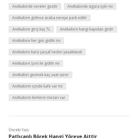
Anıtkabirde nereler gezilir
Anıtkabirde sigara içilir mi
Anıtkabire gidince araba nereye park edilir
Anıtkabire giriş kaç TL
Anıtkabire hangi kapıdan girilir
Anıtkabire her gün gidilir mi
Anıtkabire kara çarşaf neden yasaklandı
Anıtkabire Şort ile gidilir mi
Anıtkabiri gezmek kaç saat sürer
Anıtkabirin içinde kafe var mı
Anıtkabirin kimlerin mezarı var
Önceki Yazı
Patlıcanlı Börek Hangi Yöreye Aittir