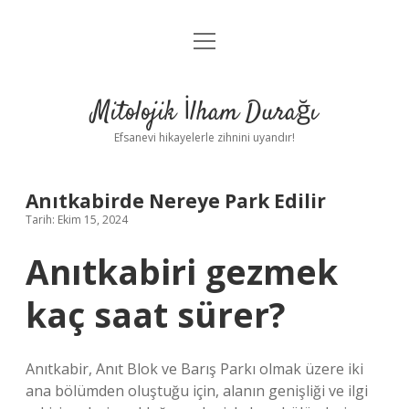
menüyü
Anasayfa
aç
Gizlilik Politikası
Mitolojik İlham Durağı
Yasal Uyarı
Efsanevi hikayelerle zihnini uyandır!
Hakkımızda
Anıtkabirde Nereye Park Edilir
Tarih: Ekim 15, 2024
Anıtkabiri gezmek
kaç saat sürer?
Anıtkabir, Anıt Blok ve Barış Parkı olmak üzere iki
ana bölümden oluştuğu için, alanın genişliği ve ilgi