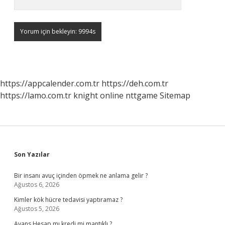
https://appcalender.com.tr
https://deh.com.tr
https://lamo.com.tr
knight online
nttgame
Sitemap
Sidebar
Son Yazılar
Bir insanı avuç içinden öpmek ne anlama gelir ?
Ağustos 6, 2026
Kimler kök hücre tedavisi yaptıramaz ?
Ağustos 5, 2026
Avans Hesap mı kredi mi mantıklı ?