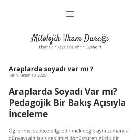
menüyü
Anasayfa
aç
Gizlilik Politikası
Mitolojik İlham Durağı
Yasal Uyarı
Efsanevi hikayelerle zihnini uyandır!
Hakkımızda
Araplarda soyadı var mı ?
Tarih: Kasım 10, 2025
Araplarda Soyadı Var mı?
Pedagojik Bir Bakış Açısıyla
İnceleme
Öğrenme, sadece bilgi edinmek değil, aynı zamanda
dünyayı algılayış şeklimizi dönüştüren güçlü bir