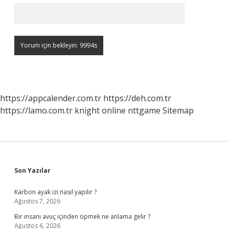
https://appcalender.com.tr
https://deh.com.tr
https://lamo.com.tr
knight online
nttgame
Sitemap
Sidebar
Son Yazılar
Karbon ayak izi nasıl yapılır ?
Ağustos 7, 2026
Bir insanı avuç içinden öpmek ne anlama gelir ?
Ağustos 6, 2026