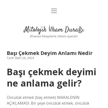
menüyü
Anasayfa
aç
Gizlilik Politikası
Mitolojik İlham Durağı
Yasal Uyarı
Efsanevi hikayelerle zihnini uyandır!
Hakkımızda
Başı Çekmek Deyim Anlamı Nedir
Tarih: Ekim 26, 2024
Başı çekmek deyimi
ne anlama gelir?
Öncülük etmek (baş etmek) MAKALENİN
AÇIKLAMASI: Bir şeye öncülük etmek, öncülük