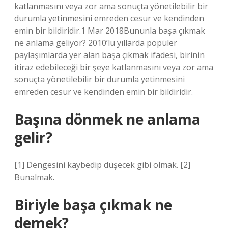
katlanmasını veya zor ama sonuçta yönetilebilir bir
durumla yetinmesini emreden cesur ve kendinden
emin bir bildiridir.1 Mar 2018Bununla başa çıkmak
ne anlama geliyor? 2010’lu yıllarda popüler
paylaşımlarda yer alan başa çıkmak ifadesi, birinin
itiraz edebileceği bir şeye katlanmasını veya zor ama
sonuçta yönetilebilir bir durumla yetinmesini
emreden cesur ve kendinden emin bir bildiridir.
Başına dönmek ne anlama
gelir?
[1] Dengesini kaybedip düşecek gibi olmak. [2]
Bunalmak.
Biriyle başa çıkmak ne
demek?