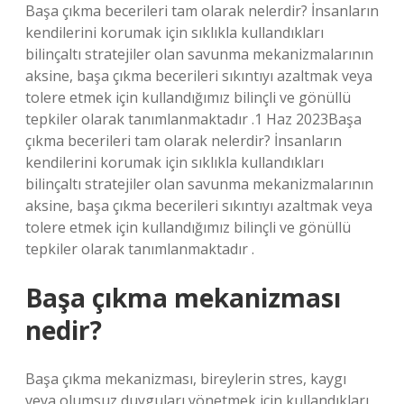
Başa çıkma becerileri tam olarak nelerdir? İnsanların
kendilerini korumak için sıklıkla kullandıkları
bilinçaltı stratejiler olan savunma mekanizmalarının
aksine, başa çıkma becerileri sıkıntıyı azaltmak veya
tolere etmek için kullandığımız bilinçli ve gönüllü
tepkiler olarak tanımlanmaktadır .1 Haz 2023Başa
çıkma becerileri tam olarak nelerdir? İnsanların
kendilerini korumak için sıklıkla kullandıkları
bilinçaltı stratejiler olan savunma mekanizmalarının
aksine, başa çıkma becerileri sıkıntıyı azaltmak veya
tolere etmek için kullandığımız bilinçli ve gönüllü
tepkiler olarak tanımlanmaktadır .
Başa çıkma mekanizması
nedir?
Başa çıkma mekanizması, bireylerin stres, kaygı
veya olumsuz duyguları yönetmek için kullandıkları