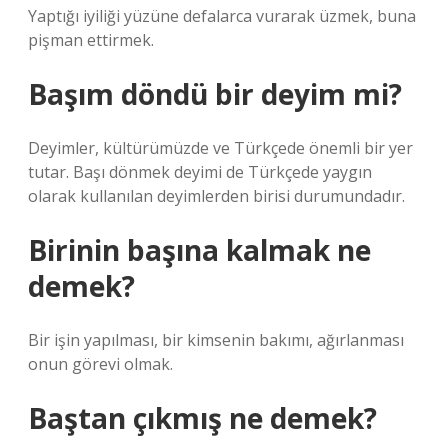
Yaptığı iyiliği yüzüne defalarca vurarak üzmek, buna
pişman ettirmek.
Başım döndü bir deyim mi?
Deyimler, kültürümüzde ve Türkçede önemli bir yer
tutar. Başı dönmek deyimi de Türkçede yaygın
olarak kullanılan deyimlerden birisi durumundadır.
Birinin başına kalmak ne
demek?
Bir işin yapılması, bir kimsenin bakımı, ağırlanması
onun görevi olmak.
Baştan çıkmış ne demek?