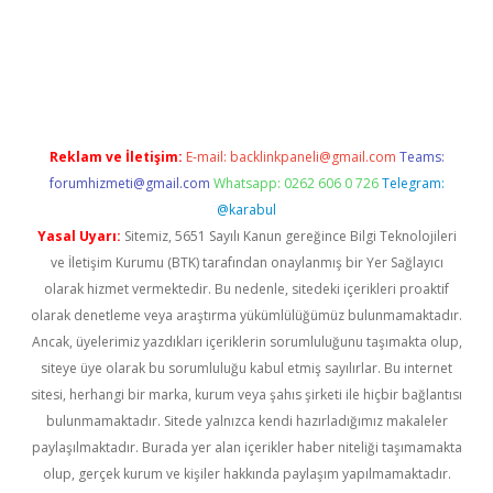
sino/
Reklam ve İletişim:
E-mail:
backlinkpaneli@gmail.com
Teams:
forumhizmeti@gmail.com
Whatsapp: 0262 606 0 726
Telegram:
@karabul
Yasal Uyarı:
Sitemiz, 5651 Sayılı Kanun gereğince Bilgi Teknolojileri
ve İletişim Kurumu (BTK) tarafından onaylanmış bir Yer Sağlayıcı
olarak hizmet vermektedir. Bu nedenle, sitedeki içerikleri proaktif
olarak denetleme veya araştırma yükümlülüğümüz bulunmamaktadır.
Ancak, üyelerimiz yazdıkları içeriklerin sorumluluğunu taşımakta olup,
siteye üye olarak bu sorumluluğu kabul etmiş sayılırlar. Bu internet
sitesi, herhangi bir marka, kurum veya şahıs şirketi ile hiçbir bağlantısı
bulunmamaktadır. Sitede yalnızca kendi hazırladığımız makaleler
paylaşılmaktadır. Burada yer alan içerikler haber niteliği taşımamakta
olup, gerçek kurum ve kişiler hakkında paylaşım yapılmamaktadır.