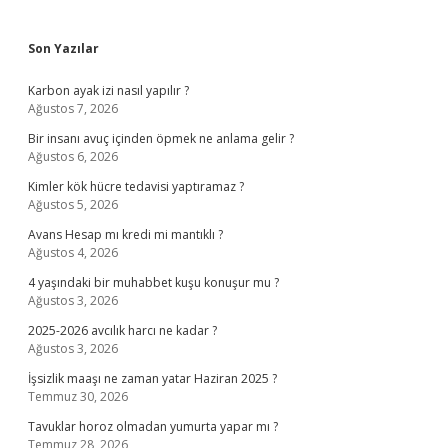
Sidebar
Son Yazılar
Karbon ayak izi nasıl yapılır ?
Ağustos 7, 2026
Bir insanı avuç içinden öpmek ne anlama gelir ?
Ağustos 6, 2026
Kimler kök hücre tedavisi yaptıramaz ?
Ağustos 5, 2026
Avans Hesap mı kredi mi mantıklı ?
Ağustos 4, 2026
4 yaşındaki bir muhabbet kuşu konuşur mu ?
Ağustos 3, 2026
2025-2026 avcılık harcı ne kadar ?
Ağustos 3, 2026
İşsizlik maaşı ne zaman yatar Haziran 2025 ?
Temmuz 30, 2026
Tavuklar horoz olmadan yumurta yapar mı ?
Temmuz 28, 2026