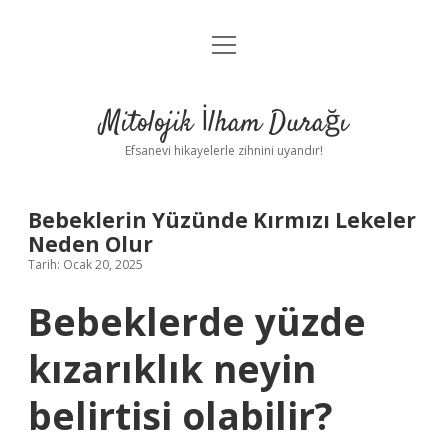
menüyü
Anasayfa
aç
Gizlilik Politikası
Mitolojik İlham Durağı
Yasal Uyarı
Efsanevi hikayelerle zihnini uyandır!
Hakkımızda
Bebeklerin Yüzünde Kırmızı Lekeler
Neden Olur
Tarih: Ocak 20, 2025
Bebeklerde yüzde
kızarıklık neyin
belirtisi olabilir?