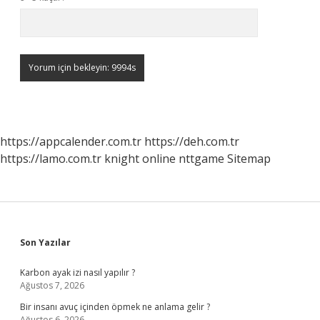
https://appcalender.com.tr
https://deh.com.tr
https://lamo.com.tr
knight online
nttgame
Sitemap
Sidebar
Son Yazılar
Karbon ayak izi nasıl yapılır ?
Ağustos 7, 2026
Bir insanı avuç içinden öpmek ne anlama gelir ?
Ağustos 6, 2026