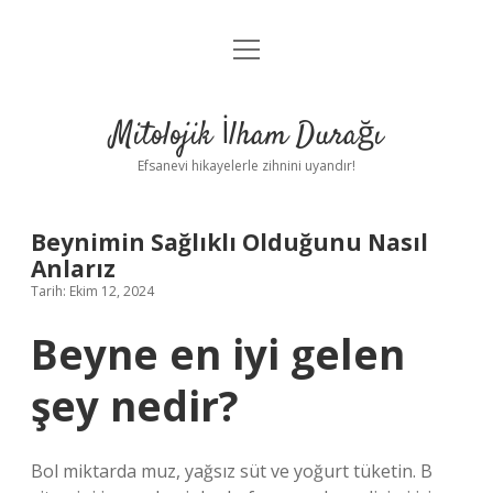
menüyü
Anasayfa
aç
Gizlilik Politikası
Mitolojik İlham Durağı
Yasal Uyarı
Efsanevi hikayelerle zihnini uyandır!
Hakkımızda
Beynimin Sağlıklı Olduğunu Nasıl
Anlarız
Tarih: Ekim 12, 2024
Beyne en iyi gelen
şey nedir?
Bol miktarda muz, yağsız süt ve yoğurt tüketin. B